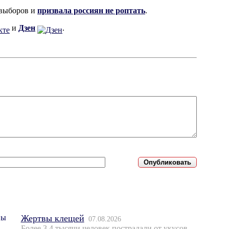
 выборов и
призвала россиян не роптать
.
и
Дзен
.
Жертвы клещей
07.08.2026
Более 3,4 тысячи человек пострадали от укусов