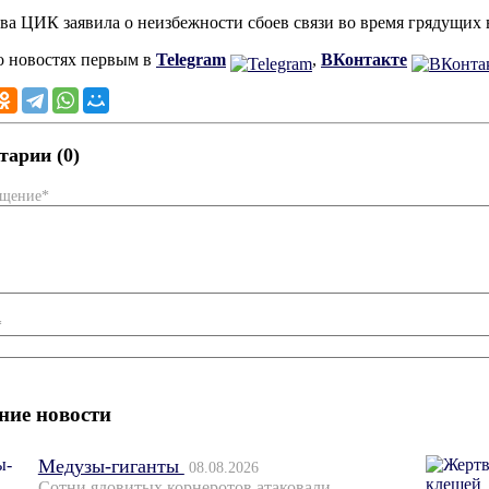
ава ЦИК заявила о неизбежности сбоев связи во время грядущих
о новостях первым в
Telegram
,
ВКонтакте
арии (0)
бщение*
*
ние новости
Медузы-гиганты
08.08.2026
Сотни ядовитых корнеротов атаковали