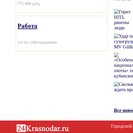
.
775 000 руб
Работа
з/п по собеседованию
Все нов
Городской