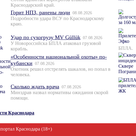
Краснодарский край.
Горит НПЗ, ранены люди
08.08.2026
Подробности удара ВСУ по Краснодарскому
краю.
Удар по сухогрузу MV Güllük
07.08.2026
У Новороссийска БПЛА атаковал грузовой
БПЛА.
корабль.
«Особенности национальной охоты» по-
кубански
07.08.2026
Охотник решил отстрелять шакалов, но попал в
человека.
Сколько ждать врача
07.08.2026
Минздрав назвал нормативы ожидания скорой
помощи.
ости Краснодара
 портал Краснодара (18+)