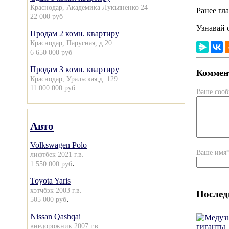
Краснодар, Академика Лукьяненко 24
Ранее гл
22 000 руб
Узнавай 
Продам 2 комн. квартиру
Краснодар, Парусная, д.20
6 650 000 руб
Продам 3 комн. квартиру
Коммент
Краснодар, Уральская,д. 129
11 000 000 руб
Ваше соо
Авто
Volkswagen Polo
Ваше имя
лифтбек 2021 г.в.
.
1 550 000 руб
Toyota Yaris
хэтчбэк 2003 г.в.
Послед
.
505 000 руб
Nissan Qashqai
внедорожник 2007 г.в.