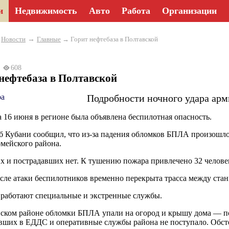
и
Недвижимость
Авто
Работа
Организации
→
→
Новости
Главные
→ Горит нефтебаза в Полтавской
26
608
нефтебаза в Полтавской
Подробности ночного удара ар
а 16 июня в регионе была объявлена беспилотная опасность.
 Кубани сообщил, что из-за падения обломков БПЛА произошло 
мейского района.
 и пострадавших нет. К тушению пожара привлечено 32 человек
сле атаки беспилотников временно перекрыта трасса между ста
 работают специальные и экстренные службы.
ском районе обломки БПЛА упали на огород и крышу дома — п
вших в ЕДДС и оперативные службы района не поступало. Обсто