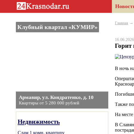
Новост
Главная
Клубный квартал «КУМИР»
16.06.20
Горит 
В ночь н
Оперштаб
Красноар
Погибших
Армавир, ул. Кондратенко, д. 10
Квартиры от 5 280 000 рублей
Также по
На месте
Недвижимость
В Славян
пострада
Сдам 1 комн. квартиру