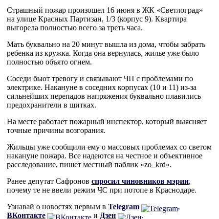
Страшный пожар произошел 16 июня в ЖК «Светлоград»
на улице Красных Партизан, 1/3 (корпус 9). Квартира
выгорела полностью всего за треть часа.
Мать буквально на 20 минут вышла из дома, чтобы забрать
ребенка из кружка. Когда она вернулась, жилье уже было
полностью объято огнем.
Соседи бьют тревогу и связывают ЧП с проблемами по
электрике. Накануне в соседних корпусах (10 и 11) из-за
сильнейших перепадов напряжения буквально плавились
предохранители в щитках.
На месте работает пожарный инспектор, который выясняет
точные причины возгорания.
Жильцы уже сообщили ему о массовых проблемах со светом
накануне пожара. Все надеются на честное и объективное
расследование, пишет местный паблик «zo_krd».
Ранее депутат Сафронов
спросил чиновников мэрии
,
почему те не ввели режим ЧС при потопе в Краснодаре.
Узнавай о новостях первым в
Telegram
,
ВКонтакте
и
Дзен
.