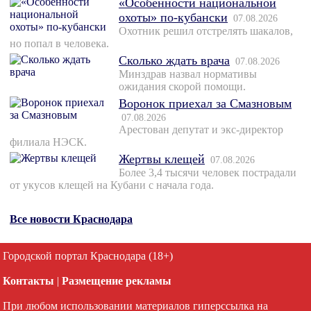
«Особенности национальной
охоты» по-кубански
07.08.2026
Охотник решил отстрелять шакалов,
но попал в человека.
Сколько ждать врача
07.08.2026
Минздрав назвал нормативы
ожидания скорой помощи.
Воронок приехал за Смазновым
07.08.2026
Арестован депутат и экс-директор
филиала НЭСК.
Жертвы клещей
07.08.2026
Более 3,4 тысячи человек пострадали
от укусов клещей на Кубани с начала года.
Все новости Краснодара
Городской портал Краснодара (18+)
Контакты
|
Размещение рекламы
При любом использовании материалов гиперссылка на