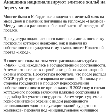
Анашкина национализируют элитное жильё на
берегу моря.
Многие были в Кабардинке и видели знаменитый маяк на
мысе Дооб и памятник погибшим на теплоходе «Нахимов».
Между ними и расположен большой элитный коттеджный
посёлок.
Прокуратура подала иск о его национализации, поскольку
построили коттеджи незаконно, как и вывели из
собственности государства саму землю, пишет Новостной
портал «Город».
В советские годы на этом месте располагалась турбаза
«Маяк». Она находилась в государственной собственности.
А земли относились к первой и второй зонам санитарной
охраны курорта. Прокуратура посчитала, что после распада
СССР турбазу приватизировали незаконно. Поскольку со
стороны государства к процессу переоформления
собственности никто не привлекался. В 2008 году в состав
коттеджного посёлка включили пляжные сооружения и
водозабор без участия государства. Затем через суд земли
горно-санитарной охраны с видом разрешённого
использования «для эксплуатации зданий курортного
комплекса» перевели под «индивидуальное жилищное