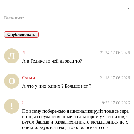
Ваше имя*
Л
21:24 17.06.2026
Л
А в Гедике то чей дворец то?
Ольга
21:18 17.06.2026
О
А что у них одних ? Больше нет ?
!
19:23 17.06.2026
!
По всему побережью национализируйт тое,все здра
вницы государственные и санатории у частников,к
ругом бардак и развалюхи,никто вкладываться не х
очет,пользуются тем ,что осталось от ссср