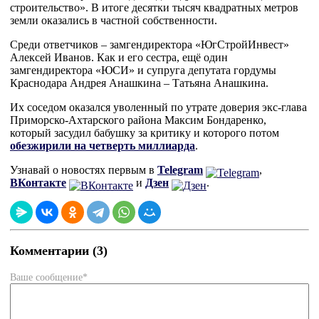
строительство». В итоге десятки тысяч квадратных метров
земли оказались в частной собственности.
Среди ответчиков – замгендиректора «ЮгСтройИнвест»
Алексей Иванов. Как и его сестра, ещё один
замгендиректора «ЮСИ» и супруга депутата гордумы
Краснодара Андрея Анашкина – Татьяна Анашкина.
Их соседом оказался уволенный по утрате доверия экс-глава
Приморско-Ахтарского района Максим Бондаренко,
который засудил бабушку за критику и которого потом
обезжирили на четверть миллиарда
.
Узнавай о новостях первым в
Telegram
,
ВКонтакте
и
Дзен
.
Комментарии (3)
Ваше сообщение*