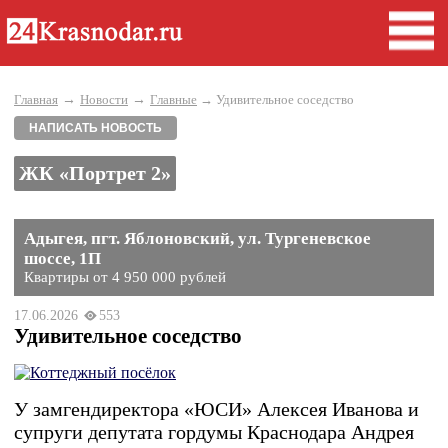
→
→
Главная
Новости
Главные
→ Удивительное соседство
НАПИСАТЬ НОВОСТЬ
ЖК «Портрет 2»
Адыгея, пгт. Яблоновский, ул. Тургеневское
шоссе, 1П
Квартиры от 4 950 000 рублей
17.06.2026
553
Удивительное соседство
У замгендиректора «ЮСИ» Алексея Иванова и
супруги депутата гордумы Краснодара Андрея