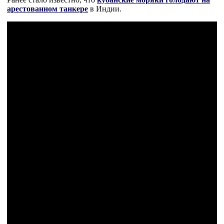
арестованном танкере
в Индии.