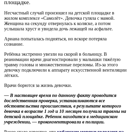
площадке.
Несчастный случай произошел на детской площадке в
жилом комплексе «Самолёт». Девочка гуляла с мамой.
Женщина на секунду отвернулась к коляске, а потом
услышала хруст и увидела дочь лежащей на асфальте.
Ариана попыталась подняться, но вскоре потеряла
сознание.
Ребёнка экстренно увезли на скорой в больницу. В
реанимации врачи диагностировали у малышки тяжёлую
травму головы и множественные переломы. Из-за этого
девочку подключили к аппарату искусственной вентиляции
лёгких.
Врачи борются за жизнь девочки.
— В настоящее время по данному факту проводится
доследственная проверка, устанавливаются все
обстоятельства происшествия, в результате которого
девочка в возрасте 1 год и 10 месяцев получила травмы на
детской площадке. Ребенок находится в медицинском
учреждении, — прокомментировали в полиции.
Ранее стало известно, что
кубанские моряки голодают на