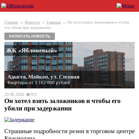
→
→
Главная
Новости
Главные
→ Он хотел взять заложников и чтобы
его убили при задержании
НАПИСАТЬ НОВОСТЬ
ЖК «Яблоневый»
Адыгея, Майкоп, ул. Степная
Квартиры от 3 162 000 рублей
20.06.2026
911
Он хотел взять заложников и чтобы его
убили при задержании
Страшные подробности резни в торговом центре
Краснодара.