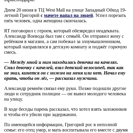
Днем 20 июня в ТЦ West Mall на улице Западный Обход 19-
летний Григорий
с
мачете напал на людей
. Успел порезать
пять человек, одна женщина скончалась.
RT поговорил с героем, который обезвредил неадеквата.
Александр Воевода был там с семьёй. Он отправил жену с
ребёнком в магазин, а сам побежал за злоумышленником,
который направлялся в детскую комнату и поджёг горючую
смесь.
— Между мной и ним находилась девочка на качелях.
Снял девочку с качелей, взял детский велосипед, так как
не знал, кинется он с ножом на меня или нет. Начал ему
орать, чтобы он лёг, — рассказал мужчина.
Александр ремнём связал ему руки. Позже подошли другие
люди и сотрудник полиции — он вывел молодого человека
на улицу.
В ходе беседы парень рассказал, что хотел взять заложников
и чтобы его убили при задержании.
По имеющейся информации, Григорий рос в неполной
семье: его отец умер, и мать воспитывала его вместе с двумя