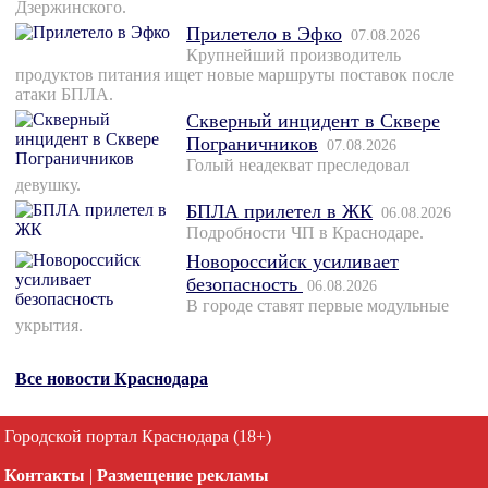
Дзержинского.
Прилетело в Эфко
07.08.2026
Крупнейший производитель
продуктов питания ищет новые маршруты поставок после
атаки БПЛА.
Скверный инцидент в Сквере
Пограничников
07.08.2026
Голый неадекват преследовал
девушку.
БПЛА прилетел в ЖК
06.08.2026
Подробности ЧП в Краснодаре.
Новороссийск усиливает
безопасность
06.08.2026
В городе ставят первые модульные
укрытия.
Все новости Краснодара
Городской портал Краснодара (18+)
Контакты
|
Размещение рекламы