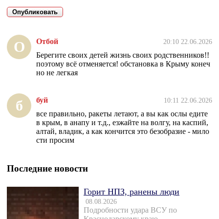
Отбой
20:10 22.06.2026
О
Берегите своих детей жизнь своих родственников!!
поэтому всё отменяется! обстановка в Крыму конеч
но не легкая
буй
10:11 22.06.2026
б
все правильно, ракеты летают, а вы как ослы едите
в крым, в анапу и т.д., езжайте на волгу, на каспий,
алтай, владик, а как кончится это безобразие - мило
сти просим
Последние новости
Горит НПЗ, ранены люди
08.08.2026
Подробности удара ВСУ по
Краснодарскому краю.