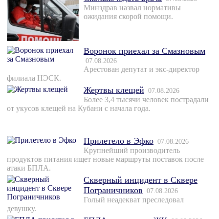
Минздрав назвал нормативы
ожидания скорой помощи.
Воронок приехал за Смазновым
07.08.2026
Арестован депутат и экс-директор
филиала НЭСК.
Жертвы клещей
07.08.2026
Более 3,4 тысячи человек пострадали
от укусов клещей на Кубани с начала года.
Прилетело в Эфко
07.08.2026
Крупнейший производитель
продуктов питания ищет новые маршруты поставок после
атаки БПЛА.
Скверный инцидент в Сквере
Пограничников
07.08.2026
Голый неадекват преследовал
девушку.