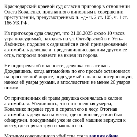
Краснодарский краевой суд огласил приговор в отношении
Олега Коваленко, признанного виновным в совершении
преступлений, предусмотренных п. «д» ч. 2 ст. 105, ч. 1 ст.
166 УК РФ.
Из приговора суда следует, что 21.08.2025 около 10 часов
утра подсудимый, находясь на ул. Октябрьской в г. Усть-
Лабинске, подошел к садившейся в свой припаркованный
автомобиль девушке и, представившись давним другом ее
отца, попросил подвезти на выезд из города.
Не подозревая об опасности, девушка согласилась.
Дождавшись, когда автомобиль по его просьбе остановился
на проселочной дороге, подсудимый напал на потерпевшую,
нанеся ей удары руками, а впоследствии не менее 26 ударов
ножом.
От причиненных ей травм девушка скончалась в салоне
автомобиля. Убедившись, что потерпевшая умерла,
Коваленко перевёз труп и спрятал его в лесу. Отогнав
автомобиль девушки на место, где он впоследствии был
обнаружен, подсудимый уже на своей машине вернулся к
месту, где спрятал труп и закопал его.
Мотивом совершенного убийства стала
давняя обида