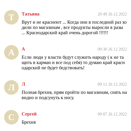
Татьяна
20:49 26.12.2022
Т
Врут и не краснеют ... Когда они в последний раз хо
дили по магазинам , все продукты выросли в разы
... Краснодарский край очень дорогой !!!!!!
А
09:30 26.12.2022
А
Если люди у власти будут служить народу ( к не та
щить в карман и все под себя) то думаю край красн
одарский не будет бедствовать!
Л
09:12 26.12.2022
Л
Полная брехня, прям пройти по магазинам, снять на
видио и подсунуть к носу.
Сергей
09:07 26.12.2022
С
Брехня