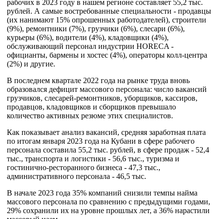
рабочих в 2023 году в нашем регионе составляет 55,2 тыс.
рублей. А самые востребованные специальности - продавцы
(их нанимают 15% опрошенных работодателей), строители
(9%), ремонтники (7%), грузчики (6%), слесари (6%),
курьеры (6%), водители (4%), кладовщики (4%),
обслуживающий персонал индустрии HORECA -
официанты, бармены и хостес (4%), операторы колл-центра
(2%) и другие.
В последнем квартале 2022 года на рынке труда вновь
образовался дефицит массового персонала: число вакансий
грузчиков, слесарей-ремонтников, уборщиков, кассиров,
продавцов, кладовщиков и сборщиков превышало
количество активных резюме этих специалистов.
Как показывает анализ вакансий, средняя заработная плата
по итогам января 2023 года на Кубани в сфере рабочего
персонала составила 55,2 тыс. рублей, в сфере продаж - 52,4
тыс., транспорта и логистики - 56,6 тыс., туризма и
гостинично-ресторанного бизнеса - 47,3 тыс.,
административного персонала - 46,5 тыс.
В начале 2023 года 35% компаний снизили темпы найма
массового персонала по сравнению с предыдущими годами,
29% сохранили их на уровне прошлых лет, а 36% нарастили