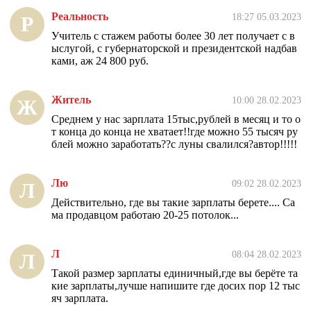
Реальность
18:27 05.03.2023
Р
Учитель с стажем работы более 30 лет получает с в
ыслугой, с губернаторской и президентской надбав
ками, аж 24 800 руб.
Житель
10:00 28.02.2023
Ж
Среднем у нас зарплата 15тыс,рублей в месяц и то о
т конца до конца не хватает!!где можно 55 тысяч ру
блей можно заработать??с луны свалился?автор!!!!!
Лю
09:02 28.02.2023
Л
Действительно, где вы такие зарплаты берете.... Са
ма продавцом работаю 20-25 потолок...
Л
08:04 28.02.2023
Л
Такой размер зарплаты единичный,где вы берёте та
кие зарплаты,лучше напишите где досих пор 12 тыс
яч зарплата.