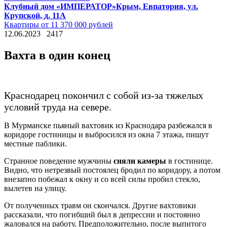
Клубный дом «ИМПЕРАТОР»
Крым, Евпатория, ул.
Крупской, д. 11А
Квартиры от 11 370 000 рублей
12.06.2023
2417
Вахта в один конец
Краснодарец покончил с собой из-за тяжелых
условий труда на севере.
В Мурманске пьяный вахтовик из Краснодара разбежался в
коридоре гостиницы и выбросился из окна 7 этажа, пишут
местные паблики.
Странное поведение мужчины
сняли камеры
в гостинице.
Видно, что нетрезвый постоялец бродил по коридору, а потом
внезапно побежал к окну и со всей силы пробил стекло,
вылетев на улицу.
От полученных травм он скончался. Другие вахтовики
рассказали, что погибший был в депрессии и постоянно
жаловался на работу. Предположительно, после выпитого