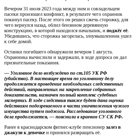
Вечером 31 июля 2023 года между ним и совладельцем
пасеки произошел конфликт, в результате чего охранник
покинул пасеку. После этого он решил сжечь сторожку, для
чего вернулся назад, облил бензином деревянную
конструкцию, в которой находился начальник, и
поджёг её
.
Убедившись, что сторожка загорелась, злоумышленник ушел
к себе домой.
Останки погибшего обнаружили вечером 1 августа.
Охранника вычислили и задержали, в ходе допроса он дал
признательные показания.
— Уголовное дело возбуждено по ст.105 УК РФ
(убийство). В настоящее время по уголовному делу
продолжается проведение необходимых следственных
действий, направленных на закрепление собранных
доказательств, назначен полный комплекс судебных
экспертиз. В ходе следствия также будет дана оценка
действиям подозреваемого в части уничтожения чужого
имущества путем поджога. Расследование уголовного
дела продолжается, — пояснили в краевом СУ СК РФ.
Ранее в краснодарском фитнес-клубе пенсионер
залез в
джакузи к девочке
и принялся развращать её.