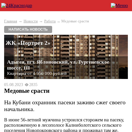
→
→
Главная
Новости
Работа
→ Медовые срасти
НАПИСАТЬ НОВОСТЬ
ЖК «Портрет 2»
Адыгея, пгт. Яблоновский, ул. Тургеневское
шоссе, 1П
Квартиры от 4 950 000 рублей
05.08.2023
2835
Медовые срасти
На Кубани охранник пасеки заживо сжег своего
начальника.
В июне 56-летний мужчина устроился сторожем на пасеку,
расположенную в лесополосе Калниболотского сельского
поселения Новопокровского района и проживал там же.