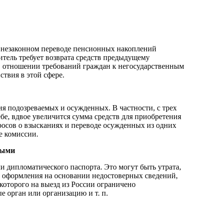
 незаконном переводе пенсионных накоплений
битель требует возврата средств предыдущему
 в отношении требований граждан к негосударственным
твия в этой сфере.
я подозреваемых и осужденных. В частности, с трех
ебе, вдвое увеличится сумма средств для приобретения
росов о взысканиях и переводе осужденных из одних
е комиссии.
ными
 дипломатического паспорта. Это могут быть утрата,
а оформления на основании недостоверных сведений,
которого на выезд из России ограничено
е орган или организацию и т. п.