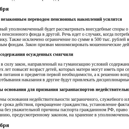
абря
с незаконным переводом пенсионных накоплений усилится
ый уполномоченный будет рассматривать внесудебные споры о
о пенсионного фонда в другой. Речь идет о случаях, когда потре
ику. Также исключено ограничение по сумме в 500 тыс. рублей
ым фондам. Закон призван минимизировать мошеннические дейс
 содержания осужденных смягчили
 в силу закон, направленный на гуманизацию условий содержани
ех лет повысят возраст детей, которых матери могут иметь при с
в питания и предметов первой необходимости, а к решению воп
отбывания наказания в другие будут привлекать дисциплинарны
ы основания для признания загранпаспортов недействитель
ны основания недействительности заграничного, служебного или
е срока действия, прекращение гражданства, установление факт
ча без уважительной причины паспорта гражданином РФ, право 
анию, предусмотренному законом, на хранение в уполномоченны
абря