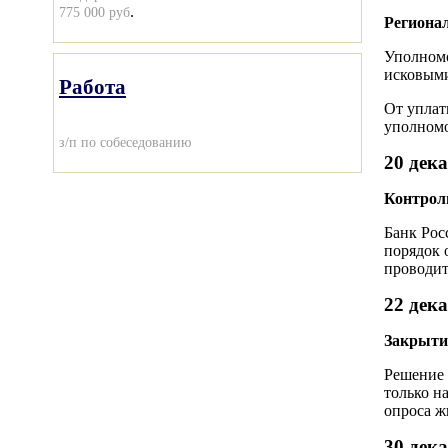
.
775 000 руб
Региона
Уполномо
исковыми
Работа
От уплат
уполномо
з/п по собеседованию
20 дек
Контроль
Банк Рос
порядок 
проводит
22 дек
Закрыти
Решение 
только н
опроса ж
30 дек