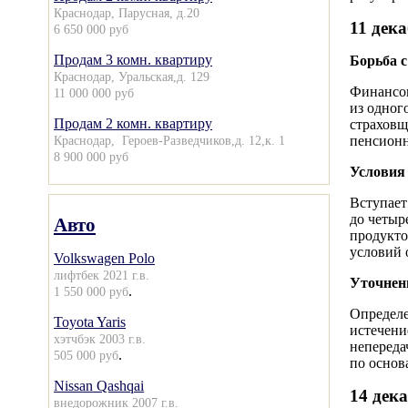
Краснодар, Парусная, д.20
11 дек
6 650 000 руб
Продам 3 комн. квартиру
Борьба 
Краснодар, Уральская,д. 129
Финансов
11 000 000 руб
из одног
Продам 2 комн. квартиру
страховщ
Краснодар, Героев-Разведчиков,д. 12,к. 1
пенсионн
8 900 000 руб
Условия
Вступает
до четыр
Авто
продукто
условий 
Volkswagen Polo
лифтбек 2021 г.в.
Уточнен
.
1 550 000 руб
Определе
Toyota Yaris
истечени
хэтчбэк 2003 г.в.
непереда
.
505 000 руб
по основ
Nissan Qashqai
14 дек
внедорожник 2007 г.в.