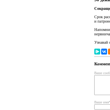
Сокраще
Срок рас
и патрон
Напомни
нервнича
Узнавай 
Коммент
Ваше соо
Ваше имя