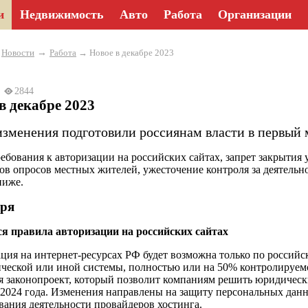
и
Недвижимость
Авто
Работа
Организации
→
→
Новости
Работа
→ Новое в декабре 2023
23
2844
в декабре 2023
изменения подготовили россиянам власти в первый 
ебования к авторизации на российских сайтах, запрет закрытия 
тов опросов местных жителей, ужесточение контроля за деятельн
ниже.
бря
я правила авторизации на российских сайтах
ция на интернет-ресурсах РФ будет возможна только по российс
ческой или иной системы, полностью или на 50% контролируем
я законопроект, который позволит компаниям решить юридическ
 2024 года. Изменения направлены на защиту персональных дан
вания деятельности провайдеров хостинга.