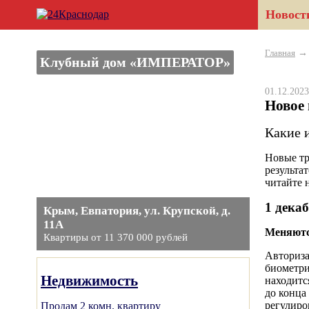
Новост
Главная
Клубный дом «ИМПЕРАТОР»
01.12.20
Новое 
Какие 
Новые тр
результа
читайте 
1 дека
Крым, Евпатория, ул. Крупской, д.
11А
Меняютс
Квартиры от 11 370 000 рублей
Авториза
биометри
Недвижимость
находитс
до конца
регулиро
Продам 2 комн. квартиру