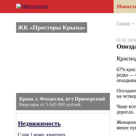
Новост
Главная
ЖК «Просторы Крыма»
02.02.20
Опозда
Красно
67% крас
редко — 
опаздываю
Опоздани
на четве
Крым, г. Феодосия, пгт Приморский
Квартиры от 5 645 000 рублей
Чаще все
дорогах.
Женщины 
Недвижимость
менее пу
Сдам 1 комн. квартиру