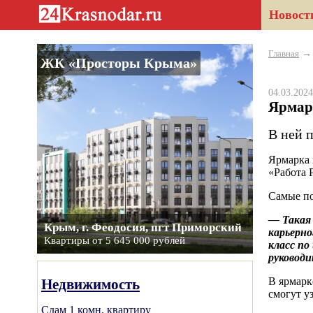
Новост
Главная
ЖК «Просторы Крыма»
04.03.20
Ярмар
В ней п
Ярмарка 
«Работа 
Самые по
— Такая
Крым, г. Феодосия, пгт Приморский
карьерно
Квартиры от 5 645 000 рублей
класс по
руководи
В ярмарк
Недвижимость
смогут у
Сдам 1 комн. квартиру