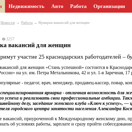
и
Недвижимость
Авто
Работа
Организации
→
→
Новости
Работа
→ Ярмарка вакансий для женщин
24
3257
ка вакансий для женщин
римут участие 25 краснодарских работодателей – бу
вакансий для женщин «Стань успешной» состоится в Краснодаре 6
России» на ул. им. Петра Метальникова, 42 и ул. 1-я Заречная, 1
пулярные - педагог, врач, менеджер, продавец-кассир, повар, кон
 специализированная ярмарка - отличная возможность для ж
го успеха и реализовать свои профессиональные амбиции. Та
 швейному делу, заседание женского клуба «Ключ к успеху»,
теля городского центра занятости населения Александра Кос
е вакансий, приуроченной к Международному женскому дню, пр
знать об условиях работы, зарплате и сразу пройти собеседование