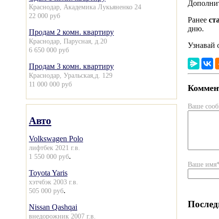
Дополнит
Краснодар, Академика Лукьяненко 24
22 000 руб
Ранее
ст
дню.
Продам 2 комн. квартиру
Краснодар, Парусная, д.20
Узнавай 
6 650 000 руб
Продам 3 комн. квартиру
Краснодар, Уральская,д. 129
11 000 000 руб
Коммент
Ваше соо
Авто
Volkswagen Polo
лифтбек 2021 г.в.
.
1 550 000 руб
Ваше имя
Toyota Yaris
хэтчбэк 2003 г.в.
.
505 000 руб
Послед
Nissan Qashqai
внедорожник 2007 г.в.