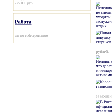
.
775 000 руб
Работа
з/п по собеседованию
рублей.
за мошен