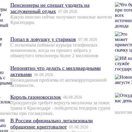
Пенсионеры не спешат уходить на
заслуженный отдых
07.08.2026
Какую пенсию сейчас получают пожилые жители
Краснодара.
Попал в ловушку у стариков
07.08.2026
С поличным поймали курьера телефонных
мошенников, когда он пришел забрать у
обманутого пенсионера более 2 миллионов
Непонятно что делать с миллиардными
активами
06.08.2026
Неожиданная проблема от антикоррупционной
активности.
Король газонокосилок
06.08.2026
Прокуратура требует вернуть миллионы за покос
травы в Краснодаре - победитель тендеров судим
налогов
ничества при госзакупках.
В России официально легализовали
обращение криптовалют
05.08.2026