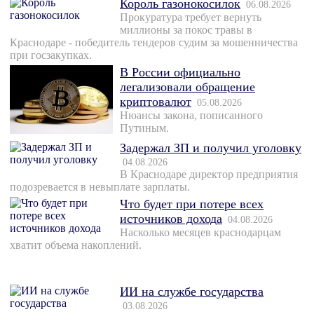
Король газонокосилок
06.08.2026
Прокуратура требует вернуть
миллионы за покос травы в
Краснодаре - победитель тендеров судим за мошенничества
при госзакупках.
В России официально
легализовали обращение
криптовалют
05.08.2026
Нюансы закона, пописанного
Путиным.
Задержал ЗП и получил уголовку
04.08.2026
В Краснодаре директор предприятия
подозревается в невыплате зарплаты.
Что будет при потере всех
источников дохода
04.08.2026
Насколько месяцев краснодарцам
хватит объема накоплений.
ИИ на службе государства
03.08.2026