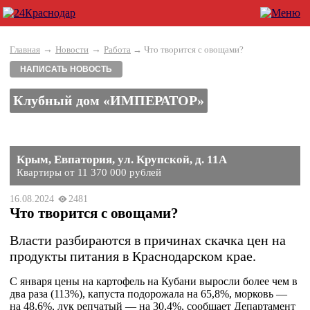
→
→
Главная
Новости
Работа
→ Что творится с овощами?
НАПИСАТЬ НОВОСТЬ
Клубный дом «ИМПЕРАТОР»
Крым, Евпатория, ул. Крупской, д. 11А
Квартиры от 11 370 000 рублей
16.08.2024
2481
Что творится с овощами?
Власти разбираются в причинах скачка цен на
продукты питания в Краснодарском крае.
С января цены на картофель на Кубани выросли более чем в
два раза (113%), капуста подорожала на 65,8%, морковь —
на 48,6%, лук репчатый — на 30,4%, сообщает Департамент