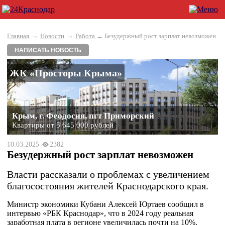
→
→
Главная
Новости
Работа
→ Безудержный рост зарплат невозможен
НАПИСАТЬ НОВОСТЬ
ЖК «Просторы Крыма»
Крым, г. Феодосия, пгт Приморский
Квартиры от 5 645 000 рублей
10.03.2025
2382
Безудержный рост зарплат невозможен
Власти рассказали о проблемах с увеличением
благосостояния жителей Краснодарского края.
Министр экономики Кубани Алексей Юртаев сообщил в
интервью «РБК Краснодар», что в 2024 году реальная
заработная плата в регионе увеличилась почти на 10%.