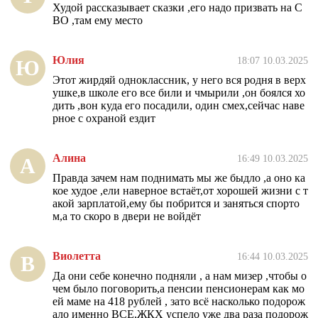
Худой рассказывает сказки ,его надо призвать на С
ВО ,там ему место
Юлия
18:07 10.03.2025
Ю
Этот жирдяй одноклассник, у него вся родня в верх
ушке,в школе его все били и чмырили ,он боялся хо
дить ,вон куда его посадили, один смех,сейчас наве
рное с охраной ездит
Алина
16:49 10.03.2025
А
Правда зачем нам поднимать мы же быдло ,а оно ка
кое худое ,ели наверное встаёт,от хорошей жизни с т
акой зарплатой,ему бы побрится и заняться спорто
м,а то скоро в двери не войдёт
Виолетта
16:44 10.03.2025
В
Да они себе конечно подняли , а нам мизер ,чтобы о
чем было поговорить,а пенсии пенсионерам как мо
ей маме на 418 рублей , зато всё насколько подорож
ало именно ВСЕ,ЖКХ успело уже два раза подорож