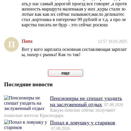
ать,у нас самый дорогой проезд все говорят ,а протя
женность маршрута маленькая у них ,куры стали зо
лотые как как их сейчас называют,масло деликатес
стал ,кортошка в пятерочке 99 рублей и т.д. а про ле
карства писать не буду - это сейчас роскош
Папа
12:57 10.03.2025
П
Вот у кого зарплата основная составляющая зарплат
ы, нахер с рынка! Как то так!
еще
Последние новости
Пенсионеры не спешат уходить
на заслуженный отдых
07.08.2026
Какую пенсию сейчас получают
пожилые жители Краснодара.
Попал в ловушку у стариков
07.08.2026