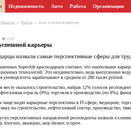
и
Недвижимость
Авто
Работа
Организации
→
→
Новости
Работа
→ Залог успешной карьеры
25
1152
 успешной карьеры
дарцы назвали самые перспективные сферы для труд
шенных SuperJob краснодарцев считают, что наибольшие карьер
ионных технологий. Это неудивительно, ведь выпускники ведущ
я университета зарабатывают в среднем от 280 тысяч рублей.
м месте оказалось строительство, набрав 12% голосов респонден
фтегазовая отрасль (9%), торговля и производство (по 8%), фина
чаще видят карьерные перспективы в IT-сфере, медицине, торго
тавку на строительство, нефтегазовый сектор, производство, т
угих перспективных направлений респонденты назвали e-commer
у, блогинг, авиацию, шоу-бизнес и проч.