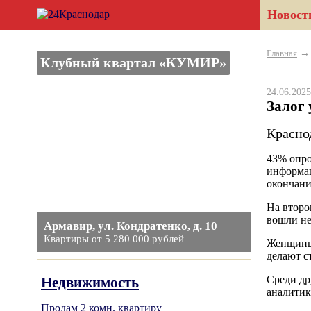
Новост
Главная
Клубный квартал «КУМИР»
24.06.20
Залог
Красно
43% опро
информац
окончани
На второ
вошли не
Армавир, ул. Кондратенко, д. 10
Квартиры от 5 280 000 рублей
Женщины 
делают с
Среди др
Недвижимость
аналитик
Продам 2 комн. квартиру