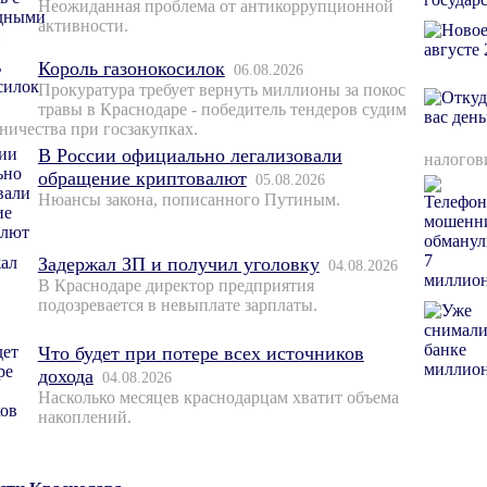
Неожиданная проблема от антикоррупционной
активности.
Король газонокосилок
06.08.2026
Прокуратура требует вернуть миллионы за покос
травы в Краснодаре - победитель тендеров судим
ничества при госзакупках.
В России официально легализовали
налогов
обращение криптовалют
05.08.2026
Нюансы закона, пописанного Путиным.
Задержал ЗП и получил уголовку
04.08.2026
В Краснодаре директор предприятия
подозревается в невыплате зарплаты.
Что будет при потере всех источников
дохода
04.08.2026
Насколько месяцев краснодарцам хватит объема
накоплений.