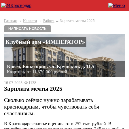
→
→
Главная
Новости
Работа
→ Зарплата мечты 2025
НАПИСАТЬ НОВОСТЬ
Клубный дом «ИМПЕРАТОР»
Крым, Евпатория, ул. Крупской, д. 11А
Квартиры от 11 370 000 рублей
16.07.2025
1138
Зарплата мечты 2025
Сколько сейчас нужно зарабатывать
краснодарцам, чтобы чувствовать себя
счастливым.
В Краснодаре счастье оценивают в 252 тыс. рублей. В
сентябре прошлого года эта сумма равнялась 245 тыс. руб., а