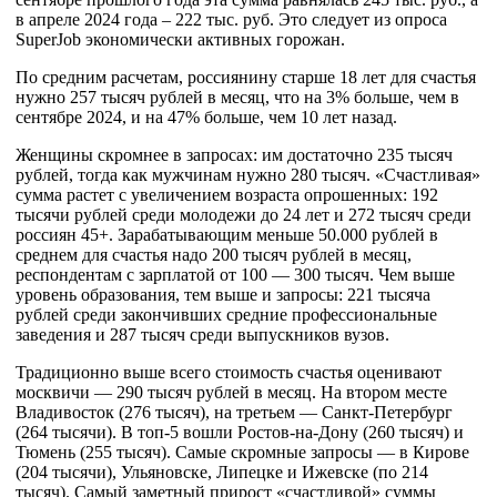
в апреле 2024 года – 222 тыс. руб. Это следует из опроса
SuperJob экономически активных горожан.
По средним расчетам, россиянину старше 18 лет для счастья
нужно 257 тысяч рублей в месяц, что на 3% больше, чем в
сентябре 2024, и на 47% больше, чем 10 лет назад.
Женщины скромнее в запросах: им достаточно 235 тысяч
рублей, тогда как мужчинам нужно 280 тысяч. «Счастливая»
сумма растет с увеличением возраста опрошенных: 192
тысячи рублей среди молодежи до 24 лет и 272 тысяч среди
россиян 45+. Зарабатывающим меньше 50.000 рублей в
среднем для счастья надо 200 тысяч рублей в месяц,
респондентам с зарплатой от 100 — 300 тысяч. Чем выше
уровень образования, тем выше и запросы: 221 тысяча
рублей среди закончивших средние профессиональные
заведения и 287 тысяч среди выпускников вузов.
Традиционно выше всего стоимость счастья оценивают
москвичи — 290 тысяч рублей в месяц. На втором месте
Владивосток (276 тысяч), на третьем — Санкт-Петербург
(264 тысячи). В топ-5 вошли Ростов-на-Дону (260 тысяч) и
Тюмень (255 тысяч). Самые скромные запросы — в Кирове
(204 тысячи), Ульяновске, Липецке и Ижевске (по 214
тысяч). Самый заметный прирост «счастливой» суммы