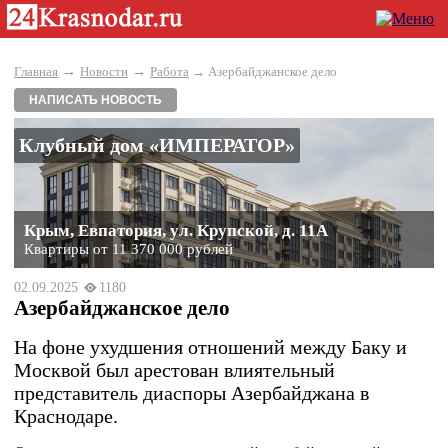
→
→
Главная
Новости
Работа
→ Азербайджанское дело
НАПИСАТЬ НОВОСТЬ
Клубный дом «ИМПЕРАТОР»
Крым, Евпатория, ул. Крупской, д. 11А
Квартиры от 11 370 000 рублей
02.09.2025
1180
Азербайджанское дело
На фоне ухудшения отношений между Баку и
Москвой был арестован влиятельный
представитель диаспоры Азербайджана в
Краснодаре.