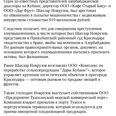
Один из известных представителей азербайджанской
диаспоры на Кубани, директор ООО «Кафе Старый Баку» и
ООО «Дар Фрут» Шахлар Новрузов, был арестован
по обвинению в попытке мошенничества с недвижимым
имуществом стоимостью 919 миллионов рублей.
Следствие полагает, что для совершения преступления
злоумышленники, в числе которых был Шахлар Новрузов,
представили в Прикубанский районный суд Краснодара
свидетельство о браке, якобы заключенном в Азербайджане.
По данным правоохранительных органов, документ, на
основании которого злоумышленники пытались присвоить
активы, был фальшивым.
Ранее Шахлар Новрузов возглавлял ООО «Комплекс по
переработке сельхозпродукции "Дары Кубани”», которое
управляет крупным логистическим объектом в пригороде
Краснодара — оптовым рынком по продаже овощей и
фруктов.
Также господин Новрузов выступает собственником ООО
«Предприятие Туапсинский морской коммерческий порт».
Компания владеет причалом в порту Туапсе и
перегрузочным терминалом, который используется для
приема импортной плодоовощной продукции.