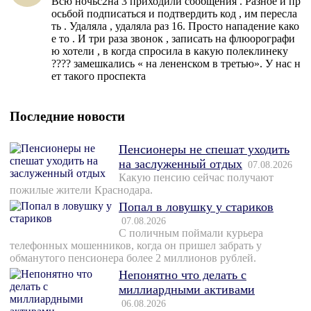
Всю ночьс2на 3 приходили сообщения . Разное и пр
осьбой подписаться и подтвердить код , им пересла
ть . Удаляла , удаляла раз 16. Просто нападение како
е то . И три раза звонок , записать на флюорографи
ю хотели , в когда спросила в какую полеклинеку
???? замешкались « на лененском в третью». У нас н
ет такого проспекта
Последние новости
Пенсионеры не спешат уходить
на заслуженный отдых
07.08.2026
Какую пенсию сейчас получают
пожилые жители Краснодара.
Попал в ловушку у стариков
07.08.2026
С поличным поймали курьера
телефонных мошенников, когда он пришел забрать у
обманутого пенсионера более 2 миллионов рублей.
Непонятно что делать с
миллиардными активами
06.08.2026