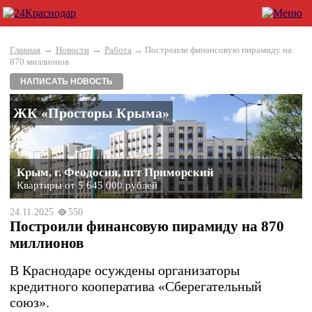
→
→
Главная
Новости
Работа
→ Построили финансовую пирамиду на
870 миллионов
НАПИСАТЬ НОВОСТЬ
ЖК «Просторы Крыма»
Крым, г. Феодосия, пгт Приморский
Квартиры от 5 645 000 рублей
24.11.2025
550
Построили финансовую пирамиду на 870
миллионов
В Краснодаре осуждены организаторы
кредитного кооператива «Сберегательный
союз».