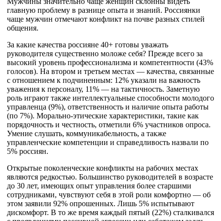
Мужчины значительно чаще женщин склонны видеть
главную проблему в разнице опыта и знаний. Россиянки
чаще мужчин отмечают конфликт на почве разных стилей
общения.
За какие качества россияне 40+ готовы уважать
руководителя существенно моложе себя? Прежде всего за
высокий уровень профессионализма и компетентности (43%
голосов). На втором и третьем местах — качества, связанные
с отношением к подчиненным: 12% указали на важность
уважения к персоналу, 11% — на тактичность. Заметную
роль играют также интеллектуальные способности молодого
управленца (9%), ответственность и наличие опыта работы
(по 7%). Морально-этические характеристики, такие как
порядочность и честность, отметили 6% участников опроса.
Умение слушать, коммуникабельность, а также
управленческие компетенции и справедливость назвали по
5% россиян.
Открытые поколенческие конфликты на рабочих местах
являются редкостью. Большинство руководителей в возрасте
до 30 лет, имеющих опыт управления более старшими
сотрудниками, чувствуют себя в этой роли комфортно — об
этом заявили 92% опрошенных. Лишь 5% испытывают
дискомфорт. В то же время каждый пятый (22%) сталкивался