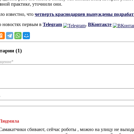
вной практике, уточнили они.
ало известно, что
четверть краснодарцев вынуждены подраба
о новостях первым в
Telegram
,
ВКонтакте
арии (1)
бщение*
*
Людмила
Самакатчики сбивают, сейчас роботы , можно на улицу не выходи