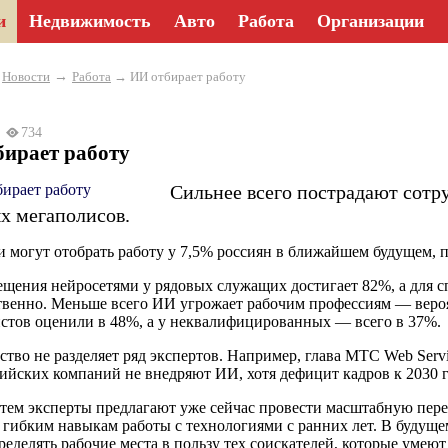
и
Недвижимость
Авто
Работа
Организации
→
→
Новости
Работа
→ ИИ отбирает работу
26
734
бирает работу
Сильнее всего пострадают сотр
х мегаполисов.
 могут отобрать работу у 7,5% россиян в ближайшем будущем,
ещения нейросетями у рядовых служащих достигает 82%, а для 
твенно. Меньше всего ИИ угрожает рабочим профессиям — веро
стов оценили в 48%, а у неквалифицированных — всего в 37%.
ство не разделяет ряд экспертов. Например, глава MТС Web Ser
ийских компаний не внедряют ИИ, хотя дефицит кадров к 2030 г
 тем эксперты предлагают уже сейчас провести масштабную пере
 гибким навыкам работы с технологиями с ранних лет. В будущем
ределять рабочие места в пользу тех соискателей, которые умею