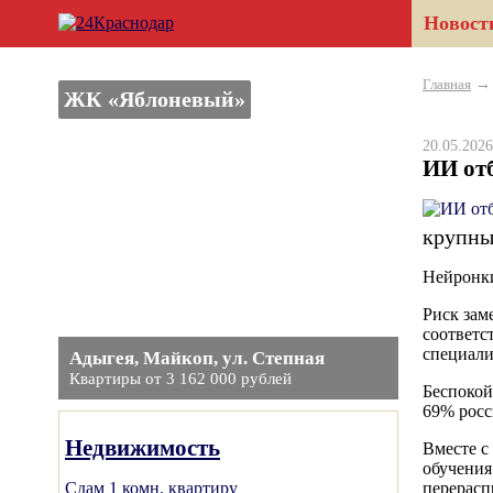
Новост
Главная
ЖК «Яблоневый»
20.05.20
ИИ от
крупны
Нейронки
Риск зам
соответс
специали
Адыгея, Майкоп, ул. Степная
Квартиры от 3 162 000 рублей
Беспокой
69% росс
Недвижимость
Вместе с
обучения
Сдам 1 комн. квартиру
перерасп