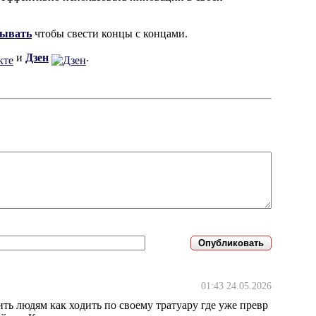
тывать
чтобы свести концы с концами.
и
Дзен
.
01:43 24.05.2026
ть людям как ходить по своему тратуару где уже превр