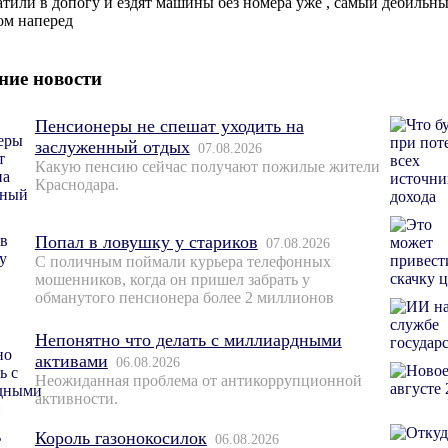
атили в допогу и ездят машины без номера уже , самый дебильный 
ом наперед
ние новости
Пенсионеры не спешат уходить на
заслуженный отдых
07.08.2026
Какую пенсию сейчас получают пожилые жители
Краснодара.
Попал в ловушку у стариков
07.08.2026
С поличным поймали курьера телефонных
мошенников, когда он пришел забрать у
обманутого пенсионера более 2 миллионов
Непонятно что делать с миллиардными
активами
06.08.2026
Неожиданная проблема от антикоррупционной
активности.
Король газонокосилок
06.08.2026