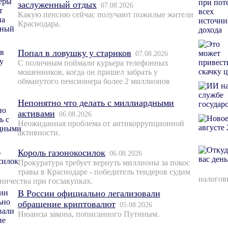
заслуженный отдых
07.08.2026
Какую пенсию сейчас получают пожилые жители
Краснодара.
Попал в ловушку у стариков
07.08.2026
С поличным поймали курьера телефонных
мошенников, когда он пришел забрать у
обманутого пенсионера более 2 миллионов
Непонятно что делать с миллиардными
активами
06.08.2026
Неожиданная проблема от антикоррупционной
активности.
Король газонокосилок
06.08.2026
Прокуратура требует вернуть миллионы за покос
травы в Краснодаре - победитель тендеров судим
налогов
ничества при госзакупках.
В России официально легализовали
обращение криптовалют
05.08.2026
Нюансы закона, пописанного Путиным.