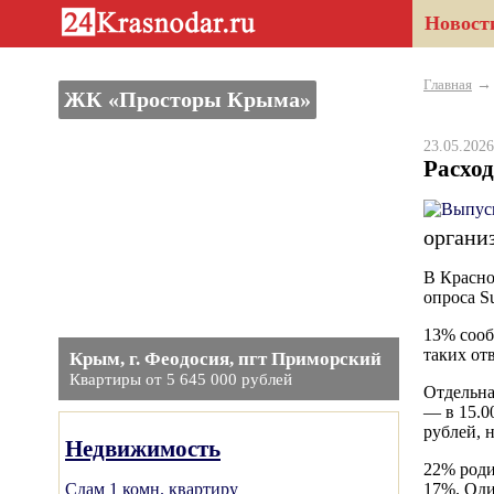
Новост
Главная
ЖК «Просторы Крыма»
23.05.20
Расхо
органи
В Красно
опроса S
13% сооб
таких от
Крым, г. Феодосия, пгт Приморский
Квартиры от 5 645 000 рублей
Отдельна
— в 15.0
рублей, 
Недвижимость
22% роди
Сдам 1 комн. квартиру
17%. Оди