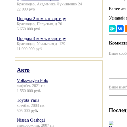
Краснодар, Академика Лукьяненко 24
Ранее де
22 000 руб
Узнавай 
Продам 2 комн. квартиру
Краснодар, Парусная, д.20
6 650 000 руб
Продам 3 комн. квартиру
Коммент
Краснодар, Уральская,д. 129
11 000 000 руб
Ваше соо
Авто
Volkswagen Polo
лифтбек 2021 г.в.
Ваше имя
.
1 550 000 руб
Toyota Yaris
хэтчбэк 2003 г.в.
Послед
.
505 000 руб
Nissan Qashqai
внедорожник 2007 г.в.