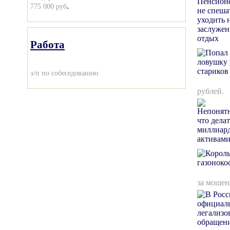
.
775 000 руб
Работа
з/п по собеседованию
рублей.
за мошен