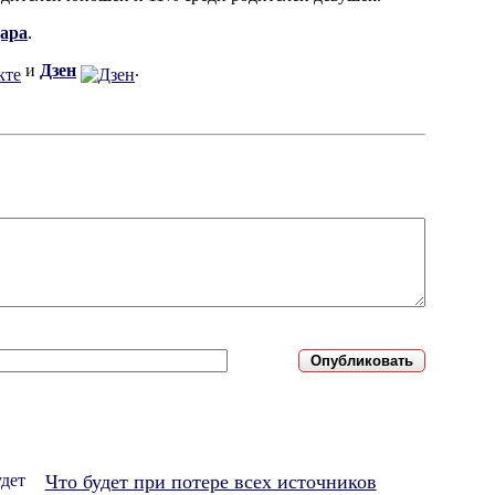
дара
.
и
Дзен
.
Что будет при потере всех источников