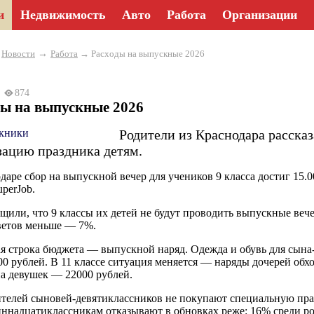
и
Недвижимость
Авто
Работа
Организации
→
→
Новости
Работа
→ Расходы на выпускные 2026
26
874
ды на выпускные 2026
Родители из Краснодара рассказ
зацию праздника детям.
даре сбор на выпускной вечер для учеников 9 класса достиг 15.00
uperJob.
щили, что 9 классы их детей не будут проводить выпускные веч
ветов меньше — 7%.
я строка бюджета — выпускной наряд. Одежда и обувь для сына-д
00 рублей. В 11 классе ситуация меняется — наряды дочерей обх
на девушек — 22000 рублей.
телей сыновей-девятиклассников не покупают специальную пра
ннадцатиклассникам отказывают в обновках реже: 16% среди р