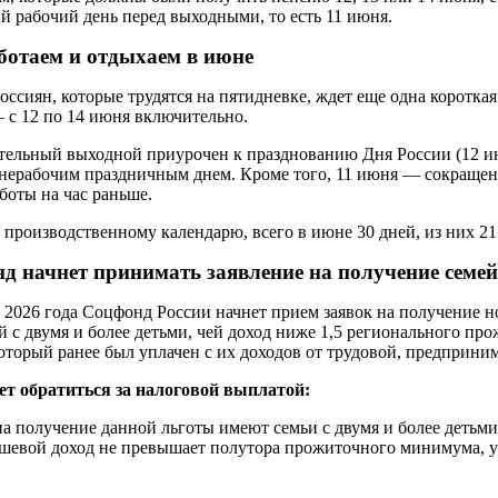
й рабочий день перед выходными, то есть 11 июня.
ботаем и отдыхаем в июне
оссиян, которые трудятся на пятидневке, ждет еще одна коротка
 с 12 по 14 июня включительно.
ельный выходной приурочен к празднованию Дня России (12 июня
 нерабочим праздничным днем. Кроме того, 11 июня — сокраще
аботы на час раньше.
 производственному календарю, всего в июне 30 дней, из них 2
д начнет принимать заявление на получение семе
 2026 года Соцфонд России начнет прием заявок на получение
й с двумя и более детьми, чей доход ниже 1,5 регионального пр
торый ранее был уплачен с их доходов от трудовой, предприним
т обратиться за налоговой выплатой:
на получение данной льготы имеют семьи с двумя и более детьми 
шевой доход не превышает полутора прожиточного минимума, ус