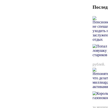
Послед
рублей.
за мошен