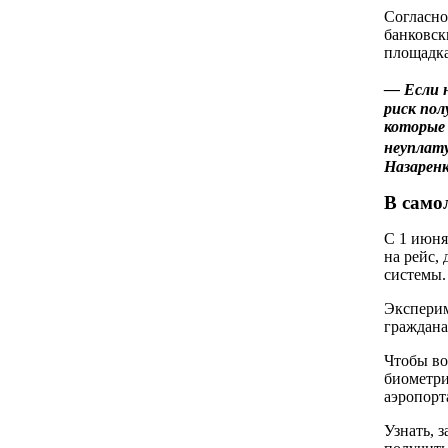
Согласно
банковск
площадка
— Если н
риск пол
которые 
неуплату
Назаренк
В само
С 1 июня
на рейс,
системы.
Эксперим
граждана
Чтобы во
биометри
аэропорт
Узнать, 