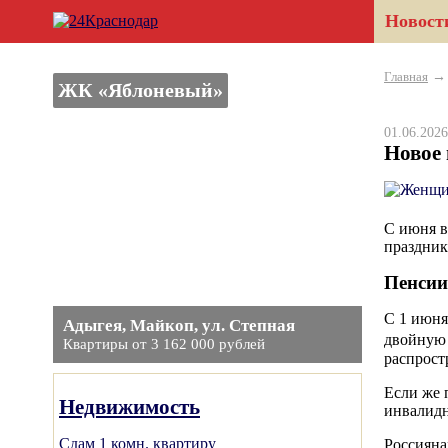
Новост
Главная
ЖК «Яблоневый»
01.06.20
Новое 
С июня в
праздник
Пенсии
С 1 июня
Адыгея, Майкоп, ул. Степная
двойную 
Квартиры от 3 162 000 рублей
распрост
Если же 
Недвижимость
инвалидн
Сдам 1 комн. квартиру
Россияна