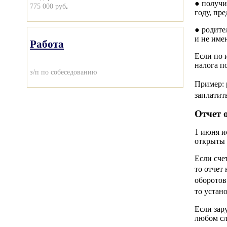
● получи
.
775 000 руб
году, пр
● родите
и не име
Работа
Если по 
налога п
з/п по собеседованию
Пример: 
заплатит
Отчет 
1 июня и
открыты 
Если сче
то отчет
оборотов
то устан
Если зар
любом сл