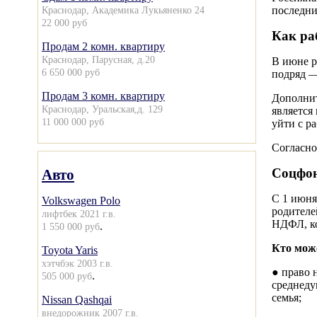
Краснодар, Академика Лукьяненко 24
последни
22 000 руб
Как ра
Продам 2 комн. квартиру
Краснодар, Парусная, д.20
В июне р
6 650 000 руб
подряд —
Продам 3 комн. квартиру
Дополнит
Краснодар, Уральская,д. 129
является
11 000 000 руб
уйти с р
Согласно
Соцфон
Авто
С 1 июня
Volkswagen Polo
родителе
лифтбек 2021 г.в.
НДФЛ, ко
.
1 550 000 руб
Кто може
Toyota Yaris
хэтчбэк 2003 г.в.
● право 
.
505 000 руб
среднеду
семья;
Nissan Qashqai
внедорожник 2007 г.в.