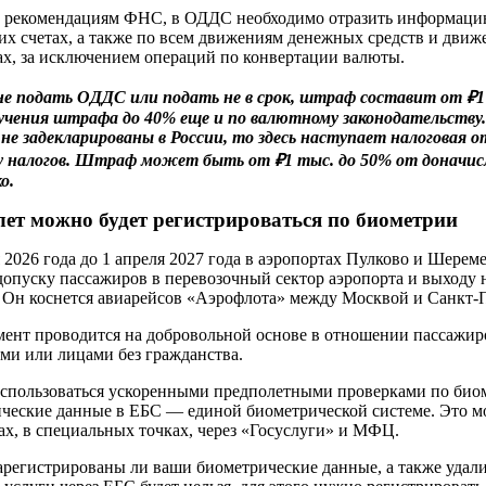
 рекомендациям ФНС, в ОДДС необходимо отразить информацию
их счетах, а также по всем движениям денежных средств и дви
х, за исключением операций по конвертации валюты.
е подать ОДДС или подать не в срок, штраф составит от ₽1 
учения штрафа до 40% еще и по валютному законодательству.
не задекларированы в России, то здесь наступает налоговая
 налогов. Штраф может быть от ₽1 тыс. до 50% от доначисл
о.
лет можно будет регистрироваться по биометрии
 2026 года до 1 апреля 2027 года в аэропортах Пулково и Шерем
 допуску пассажиров в перевозочный сектор аэропорта и выходу
 Он коснется авиарейсов «Аэрофлота» между Москвой и Санкт-
ент проводится на добровольной основе в отношении пассажи
ми или лицами без гражданства.
спользоваться ускоренными предполетными проверками по биоме
ческие данные в ЕБС — единой биометрической системе. Это мо
ах, в специальных точках, через «Госуслуги» и МФЦ.
зарегистрированы ли ваши биометрические данные, а также удали