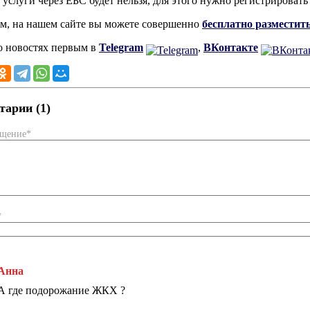
 услуги через ЕБС будет нельзя, для этого нужно регистрироват
, на нашем сайте вы можете совершенно
бесплатно разместит
о новостях первым в
Telegram
,
ВКонтакте
арии (1)
бщение*
*
Анна
А где подорожание ЖКХ ?