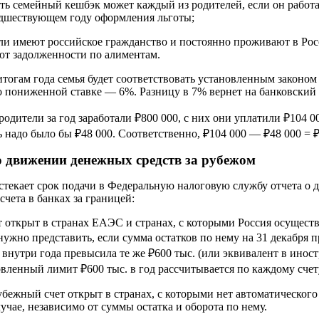
ть семейный кешбэк может каждый из родителей, если он работ
едшествующем году оформления льготы;
ли имеют российское гражданство и постоянно проживают в Рос
ют задолженности по алиментам.
итогам года семья будет соответствовать установленным законом
о пониженной ставке — 6%. Разницу в 7% вернет на банковский
родители за год заработали ₽800 000, с них они уплатили ₽104 
ь надо было бы ₽48 000. Соответственно, ₽104 000 — ₽48 000 = ₽
о движении денежных средств за рубежом
стекает срок подачи в Федеральную налоговую службу отчета о 
счета в банках за границей:
т открыт в странах ЕАЭС и странах, с которыми Россия осущес
 нужно представить, если сумма остатков по нему на 31 декабря
 внутри года превысила те же ₽600 тыс. (или эквивалент в инос
овленный лимит ₽600 тыс. в год рассчитывается по каждому счету
убежный счет открыт в странах, с которыми нет автоматического
учае, независимо от суммы остатка и оборота по нему.