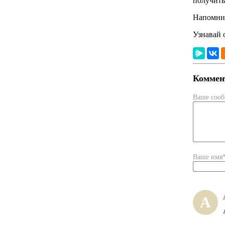
получить
Напомним
Узнавай 
Коммент
Ваше соо
Ваше имя
А