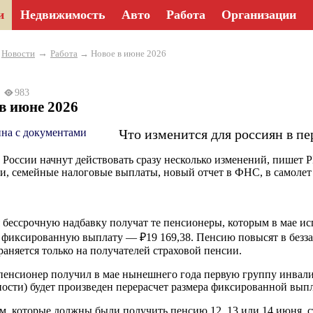
и
Недвижимость
Авто
Работа
Организации
→
→
Новости
Работа
→ Новое в июне 2026
26
983
в июне 2026
Что изменится для россиян в пе
 России начнут действовать сразу несколько изменений, пишет 
и, семейные налоговые выплаты, новый отчет в ФНС, в самолет 
 бессрочную надбавку получат те пенсионеры, которым в мае ис
фиксированную выплату — ₽19 169,38. Пенсию повысят в безза
раняется только на получателей страховой пенсии.
пенсионер получил в мае нынешнего года первую группу инвали
ости) будет произведен перерасчет размера фиксированной выпл
м, которые должны были получить пенсию 12, 13 или 14 июня, с