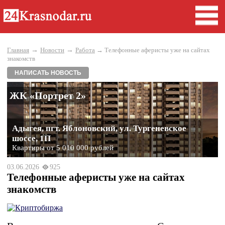
→
→
Главная
Новости
Работа
→ Телефонные аферисты уже на сайтах
знакомств
НАПИСАТЬ НОВОСТЬ
ЖК «Портрет 2»
Адыгея, пгт. Яблоновский, ул. Тургеневское
шоссе, 1П
Квартиры от 5 010 000 рублей
03.06.2026
925
Телефонные аферисты уже на сайтах
знакомств