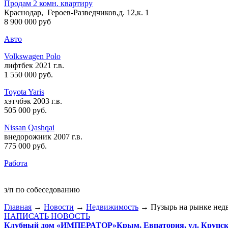
Продам 2 комн. квартиру
Краснодар, Героев-Разведчиков,д. 12,к. 1
8 900 000 руб
Авто
Volkswagen Polo
лифтбек 2021 г.в.
1 550 000 руб
.
Toyota Yaris
хэтчбэк 2003 г.в.
505 000 руб
.
Nissan Qashqai
внедорожник 2007 г.в.
775 000 руб
.
Работа
з/п по собеседованию
Главная
→
Новости
→
Недвижимость
→ Пузырь на рынке нед
НАПИСАТЬ НОВОСТЬ
Клубный дом «ИМПЕРАТОР»
Крым, Евпатория, ул. Крупско