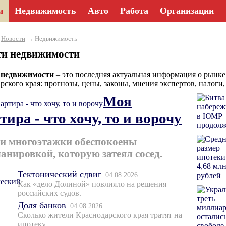
и
Недвижимость
Авто
Работа
Организации
→
Новости
→ Недвижимость
ти недвижимости
 недвижимости
– это последняя актуальная информация о рынке
рского края: прогнозы, цены, законы, мнения экспертов, налоги
Моя
тира - что хочу, то и ворочу
и многоэтажки обеспокоены
анировкой, которую затеял сосед.
Тектонический сдвиг
04.08.2026
Как «дело Долиной» повлияло на решения
российских судов.
Доля банков
04.08.2026
Сколько жители Краснодарского края тратят на
ипотеку.