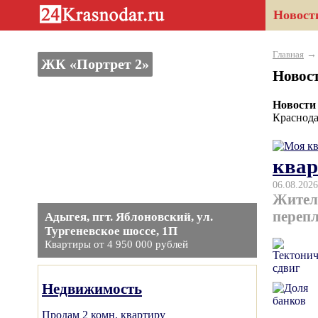
Новост
Главная
ЖК «Портрет 2»
Новос
Новости
Краснода
квар
06.08.2026
Жител
перепл
Адыгея, пгт. Яблоновский, ул.
Тургеневское шоссе, 1П
Квартиры от 4 950 000 рублей
Недвижимость
Продам 2 комн. квартиру