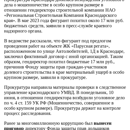
дела о мошенничестве в особо крупном размере в
отношении гендиректора строительной компании НАО
«Региональная Строительная Компания Краснодарского
края». В мае 2023 года фигурант похитил около 17 млн руб.
бюджетных средств, заявили в пресс-службе краевого
надзорного органа.
В ведомстве рассказали, что фигурант под предлогом
проведения работ на объекте ЖК «Парусная регата»,
расположенном по улице Автолюбителей, 1Д в Краснодаре,
заключил фиктивный договор с иной организацией. Таким
образом, гендиректор похитил бюджетные 17 млн руб.,
причинив Фонду защиты прав граждан-участников
долевого строительства в крае материальный ущерб в особо
крупном размере, заявили в прокуратуре.
Прокуратура направила материалы проверки в следственное
управление краснодарского УМВД. В понедельник, 10
июня, в отношении гендиректора возбудили уголовное дело
по ч. 4 ст. 159 УК РФ (Мошенничество, совершенное в
особо крупном размере). Прокуратура держит на контроле
процесс расследования.
Ранее за многомиллионную коррупцию был
вынесен
приговор
директору Фонда защиты прав дольщиков