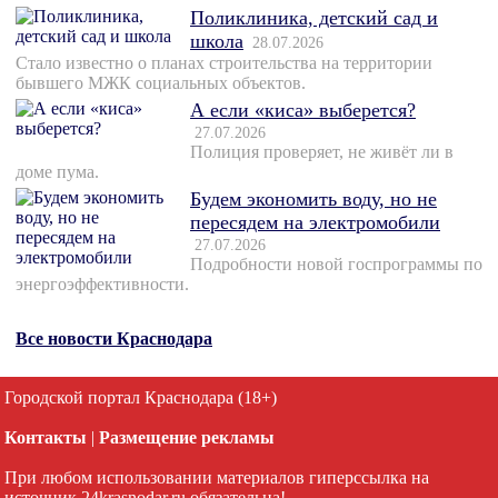
Поликлиника, детский сад и
школа
28.07.2026
Стало известно о планах строительства на территории
бывшего МЖК социальных объектов.
А если «киса» выберется?
27.07.2026
Полиция проверяет, не живёт ли в
доме пума.
Будем экономить воду, но не
пересядем на электромобили
27.07.2026
Подробности новой госпрограммы по
энергоэффективности.
Все новости Краснодара
Городской портал Краснодара (18+)
Контакты
|
Размещение рекламы
При любом использовании материалов гиперссылка на
источник 24krasnodar.ru обязательна!