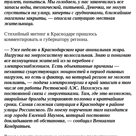
туалет, помыться. Мы голодаем, у нас закончились все
запасы воды, технической, питьевой. Девочки, не могут
спуститься на улицу, заперты с грудничками, ближайшие
магазины закрыты, — описала ситуацию местная
жительница.
Стихийный митинг в Краснодаре пришлось
комментировать и губернатору региона.
— Уже неделю в Краснодарском крае аномальная жара.
Нагрузка на энергосистему колоссальная. Знаю и понимаю
все возмущения жителей из-за перебоев с
электроснабжением. Есть объективные причины —
нехватка существующих мощностей в период пиковых
нагрузок, но есть и фактор, на который регион не может
повлиять, — подача электроэнергии в край зависит в том
числе от работы Ростовской АЭС. Нахожусь на
постоянной связи с энергетиками. Там, где это возможно,
аварийные бригады устраняют поломки в кратчайшие
сроки. Самая сложная ситуация в Краснодаре в районе
улицы Россинского. По моему поручению там находится
мэр города Евгений Наумов, который постоянно
докладывает об обстановке, — сообщил Вениамин
Кондратьев.