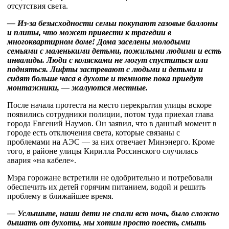
отсутствия света.
— Из-за безысходности семьи покупают газовые баллоны
и плиты, что может привести к трагедии в
многоквартирном доме! Дома заселены молодыми
семьями с маленькими детьми, пожилыми людими и есть
инвалиды. Люди с колясками не могут спуститься или
подняться. Лифты застревают с людьми и детьми и
сидят больше часа в духоте и темноте пока приедут
монтажники, — жалуются местные.
После начала протеста на место перекрытия улицы вскоре
появились сотрудники полиции, потом туда приехал глава
города Евгений Наумов. Он заявил, что в данный момент в
городе есть отключения света, которые связаны с
проблемами на АЭС — за них отвечает Минэнерго. Кроме
того, в районе улицы Кирилла Россинского случилась
авария «на кабеле».
Мэра горожане встретили не одобрительно и потребовали
обеспечить их детей горячим питанием, водой и решить
проблему в ближайшее время.
— Услышьте, наши дети не спали всю ночь, было сложно
дышать от духоты, мы хотим просто поесть, смыть