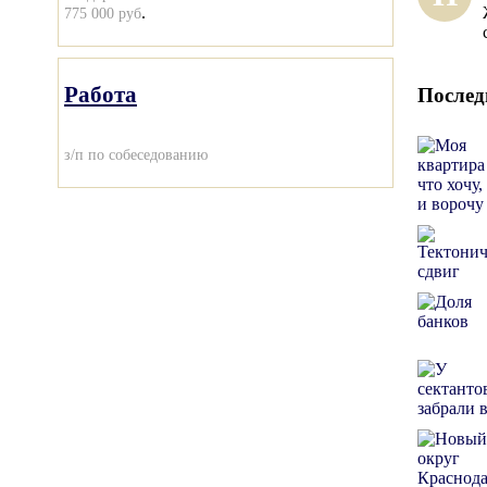
.
775 000 руб
Работа
Послед
з/п по собеседованию