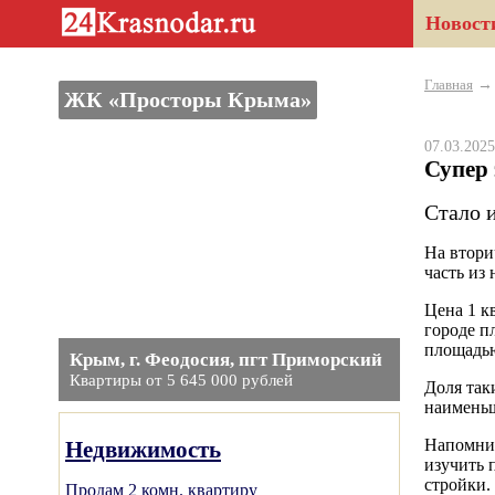
Новост
Главная
ЖК «Просторы Крыма»
07.03.20
Супер
Стало и
На втори
часть из
Цена 1 кв
городе п
площадью 
Крым, г. Феодосия, пгт Приморский
Квартиры от 5 645 000 рублей
Доля так
наименьш
Напомним
Недвижимость
изучить 
стройки.
Продам 2 комн. квартиру