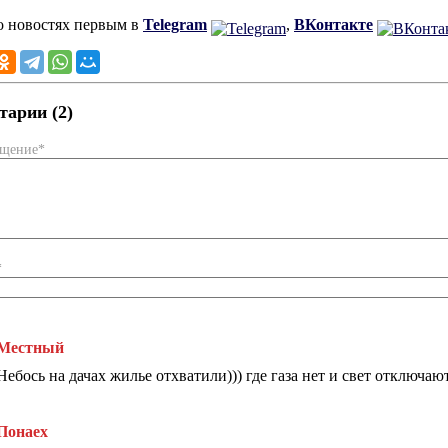
о новостях первым в
Telegram
,
ВКонтакте
арии (2)
бщение*
*
Местный
Небось на дачах жилье отхватили))) где газа нет и свет отключа
Понаех