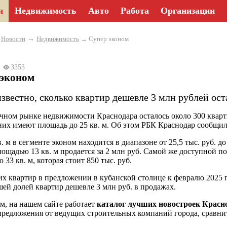
и
Недвижимость
Авто
Работа
Организации
→
→
Новости
Недвижимость
→ Супер эконом
25
3353
 эконом
звестно, сколько квартир дешевле 3 млн рублей ост
чном рынке недвижимости Краснодара осталось около 300 кварти
 них имеют площадь до 25 кв. м. Об этом РБК Краснодар сообщи
. м в сегменте эконом находится в диапазоне от 25,5 тыс. руб. д
лощадью 13 кв. м продается за 2 млн руб. Самой же доступной по
33 кв. м, которая стоит 850 тыс. руб.
их квартир в предложении в кубанской столице к февралю 2025 г
ей долей квартир дешевле 3 млн руб. в продажах.
, на нашем сайте работает
каталог лучших новостроек Красн
предложения от ведущих строительных компаний города, сравнит