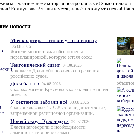
Живём в частном доме который построили сами! Зимой тепло и 
свои! Коммуналка 2 тыщи в месяц за всё, потому что печка! Ляпо
ние новости
Моя квартира - что хочу, то и ворочу
06.08.2026
Жители многоэтажки обеспокоены
перепланировкой, которую затеял сосед.
Тектонический сдвиг
04.08.2026
Как «дело Долиной» повлияло на решения
российских судов.
Доля банков
объекто
04.08.2026
Сколько жители Краснодарского края тратят на
ипотеку.
У сектантов забрали всё
03.08.2026
Суд конфисковал 123 объекта недвижимости у
запрещенной религиозной организации.
Новый округ Краснодара
30.07.2026
Власти заговорили о необходимости
административной реформы.