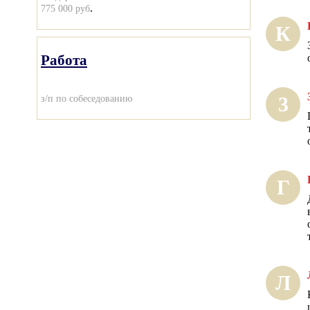
.
775 000 руб
К
Работа
з/п по собеседованию
3
Г
Л