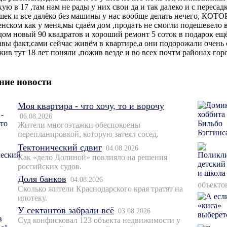
кую в 17 ,там нам не рады у них свои да и так далеко и с пересад
шек и все далёко без машины у нас вообще делать нечего, КОТО
енском как у меня,мы сдаём дом ,продать не смогли подешевело все
дом новый 90 квадратов и хороший ремонт 5 соток в подарок ещё
авы факт,сами сейчас живём в квартире,а они подорожали очень
жив тут 18 лет поняли ,пожив везде и во всех почтм районах гор
ние новости
Моя квартира - что хочу, то и ворочу
06.08.2026
Жители многоэтажки обеспокоены
перепланировкой, которую затеял сосед.
Тектонический сдвиг
04.08.2026
Как «дело Долиной» повлияло на решения
российских судов.
Доля банков
04.08.2026
объекто
Сколько жители Краснодарского края тратят на
ипотеку.
У сектантов забрали всё
03.08.2026
Суд конфисковал 123 объекта недвижимости у