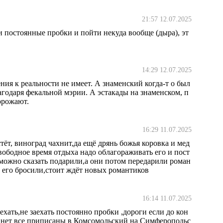
21:57 12.07.2025
и постоянные пробки и пойти некуда вообще (дыра), эт
14:29 12.07.2025
 к реальности не имеет. А знаменский когда-т о был
агодаря фекальной мэрии. А эстакады на знаменском, п
дорожают.
16:29 11.07.2025
стёт, виноград чахнит,да ещё дрянь божья коровка и мед
свободное время отдыха надо облагораживать его и пост
можно сказать подарили,а они потом передарили роман
ни его бросили,стоит ждёт новых романтиков
16:14 11.07.2025
хать,не заехать постоянно пробки ,дороги если до кон
ки нет все приписаны в Комсомольский на Симферопольс