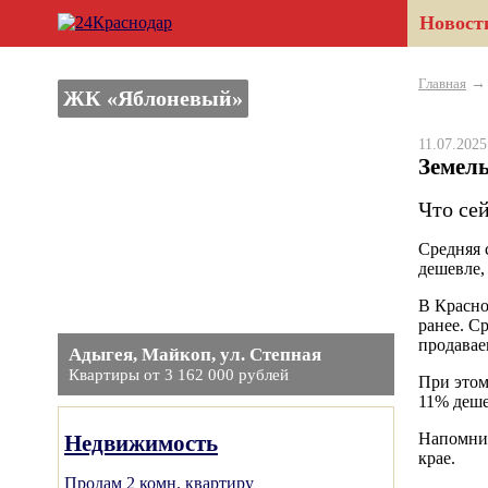
Новост
Главная
ЖК «Яблоневый»
11.07.202
Земел
Что се
Средняя 
дешевле,
В Красно
ранее. С
продавае
Адыгея, Майкоп, ул. Степная
Квартиры от 3 162 000 рублей
При этом
11% деше
Напомним
Недвижимость
крае.
Продам 2 комн. квартиру