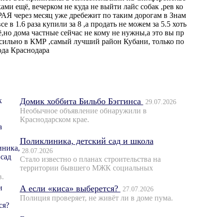
ками ещё, вечерком не куда не выйти лайс собак ,рев ко
РАЯ через месяц уже дребежит по таким дорогам в Знам
 в 1.6 раза купили за 8 ,а продать не можем за 5.5 хоть
,но дома частные сейчас не кому не нужны,а это вы пр
 сильно в КМР ,самый лучший район Кубани, только по
ода Краснодара
Домик хоббита Бильбо Бэггинса
29.07.2026
Необычное объявление обнаружили в
Краснодарском крае.
Поликлиника, детский сад и школа
28.07.2026
Стало известно о планах строительства на
территории бывшего МЖК социальных
в.
А если «киса» выберется?
27.07.2026
Полиция проверяет, не живёт ли в доме пума.