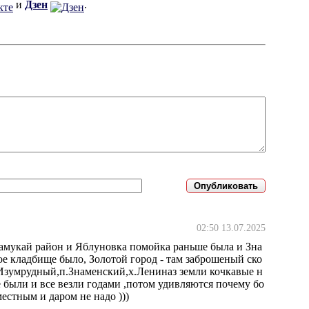
и
Дзен
.
02:50 13.07.2025
тамукай район и Яблуновка помойка раньше была и Зна
е кладбище было, Золотой город - там заброшеный ско
 Изумрудный,п.Знаменский,х.Лениназ земли кочкавые н
были и все везли годами ,потом удивляются почему бо
естным и даром не надо )))