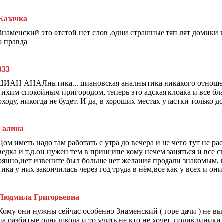
Казачка
Знаменский это отстой нет слов ,одни страшные тяп лят домики 
о правда
333
ЦИАН АНАЛнытика... циановская аналнытика никакого отношения
тихим спокойным пригородом, теперь это адская клоака и все бл
оходу, никогда не будет. И да, в хороших местах участки только 
Галина
Дом иметь надо там работать с утра до вечера и не чего тут не ра
ведка и т.д.он нужен тем в принципе кому нечем заняться и все 
оянно,нет извените был больше нет желания продали знакомым, 
тика у них закончилась через год труда в нём,все как у всех и о
Людмила Григорьевна
Кому они нужны сейчас особенно Знаменский ( горе дачи ) не вые
ца разбитые,одна школа и то учить не кто не хочет, поликлини