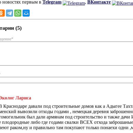
о новостях первым в
Telegram
,
ВКонтакте
арии (5)
бщение*
*
Эколог Лариса
В Краснодаре давали под строительные домов как а Адыгее Тах
менский вывозили отходы годами , немецкая деревня заброшенно
томогильник был дали армянам под строительство и также дачи
е плодородные либо где годами свалки ВСЕХ отхода заброшаные 
леют раком,ну и правильно там покупают только понаехи одни ,м