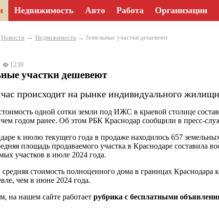
и
Недвижимость
Авто
Работа
Организации
→
→
Новости
Недвижимость
→ Земельные участки дешевеют
5
1238
ьные участки дешевеют
йчас происходит на рынке индивидуального жилищно
стоимость одной сотки земли под ИЖС в краевой столице состави
 чем годом ранее. Об этом РБК Краснодар сообщили в пресс-слу
даре к июлю текущего года в продаже находилось 657 земельных
редняя площадь продаваемого участка в Краснодаре составила во
мых участков в июле 2024 года.
 средняя стоимость полноценного дома в границах Краснодара к 
вле, чем в июне 2024 года.
, на нашем сайте работает
рубрика с бесплатными объявлен