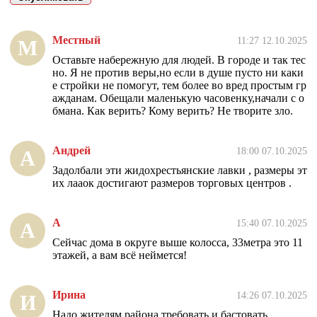
Местный
11:27 12.10.2025
М
Оставьте набережную для людей. В городе и так тес
но. Я не против веры,но если в душе пусто ни каки
е стройки не помогут, тем более во вред простым гр
ажданам. Обещали маленькую часовенку,начали с о
бмана. Как верить? Кому верить? Не творите зло.
Андрей
18:00 07.10.2025
А
Задолбали эти жидохрестьянские лавки , размеры эт
их лааок достигают размеров торговых центров .
А
15:40 07.10.2025
А
Сейчас дома в округе выше колосса, 33метра это 11
этажей, а вам всё неймется!
Ирина
14:26 07.10.2025
И
Надо жителям района требовать и бастовать.