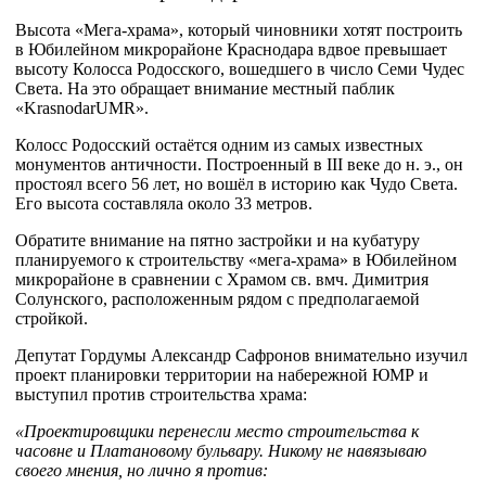
Высота «Мега-храма», который чиновники хотят построить
в Юбилейном микрорайоне Краснодара вдвое превышает
высоту Колосса Родосского, вошедшего в число Семи Чудес
Света. На это обращает внимание местный паблик
«KrasnodarUMR».
Колосс Родосский остаётся одним из самых известных
монументов античности. Построенный в III веке до н. э., он
простоял всего 56 лет, но вошёл в историю как Чудо Света.
Его высота составляла около 33 метров.
Обратите внимание на пятно застройки и на кубатуру
планируемого к строительству «мега-храма» в Юбилейном
микрорайоне в сравнении с Храмом св. вмч. Димитрия
Солунского, расположенным рядом с предполагаемой
стройкой.
Депутат Гордумы Александр Сафронов внимательно изучил
проект планировки территории на набережной ЮМР и
выступил против строительства храма:
«Проектировщики перенесли место строительства к
часовне и Платановому бульвару. Никому не навязываю
своего мнения, но лично я против: