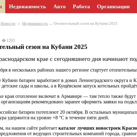
и
Недвижимость
Авто
Работа
Организации
→
→
Новости
Недвижимость
→ Отопительный сезон на Кубани 2025
25
1203
ельный сезон на Кубани 2025
раснодарском крае с сегодняшнего дня начинают под
ября в нескольких районах нашего регионе стартует отопительны
е Кубани батареи заработают в домах Ленинградского округа и
 детские сады и школы, а в Кущёвском запуск котельных пройдё
ке края отопление включат в Армавире — там тепло также буд
 организациям рекомендовано заранее оформить заявки на подк
ссийске батареи потеплеют 20 октября. В остальных муниципали
ура удержится на уровне +8 °C в течение пяти дней.
, на нашем сайте работает
каталог лучших новостроек Красн
предложения от ведущих строительных компаний города, сравнит