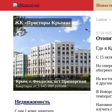
Новост
Главная
ЖК «Просторы Крыма»
15.10.20
Отопит
Где в К
С 15 окт
На север
обогреют
На восто
Крым, г. Феодосия, пгт Приморский
и другим
Квартиры от 5 645 000 рублей
В Новоро
температ
Недвижимость
Напомним
изучить 
Сдам 1 комн. квартиру