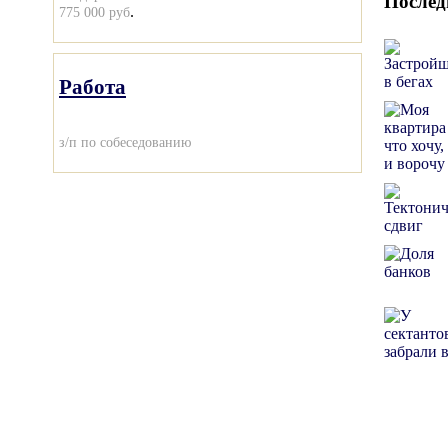
Послед
.
775 000 руб
Работа
з/п по собеседованию