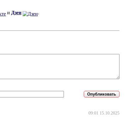
и
Дзен
.
09:01 15.10.2025