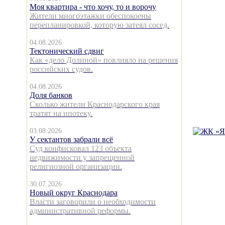
Моя квартира - что хочу, то и ворочу
Жители многоэтажки обеспокоены
перепланировкой, которую затеял сосед.
04.08.2026
Тектонический сдвиг
Как «дело Долиной» повлияло на решения
российских судов.
04.08.2026
Доля банков
Сколько жители Краснодарского края
тратят на ипотеку.
03.08.2026
У сектантов забрали всё
Суд конфисковал 123 объекта
недвижимости у запрещенной
религиозной организации.
30.07.2026
Новый округ Краснодара
Власти заговорили о необходимости
административной реформы.