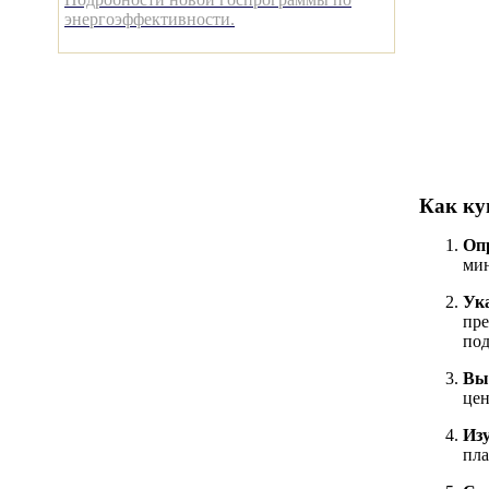
энергоэффективности.
Как ку
Оп
мин
Ук
пре
под
Вы
цен
Из
пла