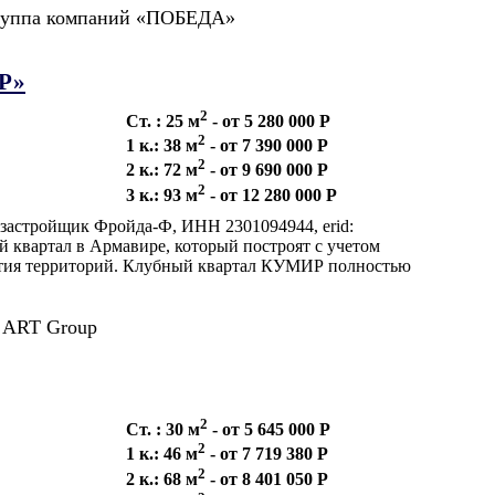
руппа компаний «ПОБЕДА»
Р»
2
Ст. : 25 м
- от 5 280 000 Р
2
1 к.: 38 м
- от 7 390 000 Р
2
2 к.: 72 м
- от 9 690 000 Р
2
3 к.: 93 м
- от 12 280 000 Р
застройщик Фройда-Ф, ИНН 2301094944, еrid:
вартал в Армавире, который построят с учетом
ития территорий. Клубный квартал КУМИР полностью
ART Group
2
Ст. : 30 м
- от 5 645 000 Р
2
1 к.: 46 м
- от 7 719 380 Р
2
2 к.: 68 м
- от 8 401 050 Р