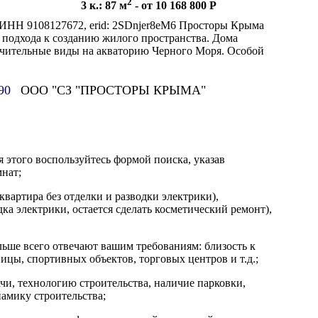
2
3 к.: 87 м
- от 10 168 800 Р
ИНН 9108127672, еrid: 2SDnjer8eM6 Просторы Крыма
 подхода к созданию жилого пространства. Дома
ельные виды на акваторию Черного Моря. Особой
90
ООО "СЗ "ПРОСТОРЫ КРЫМА"
 этого воспользуйтесь формой поиска, указав
нат;
квартира без отделки и разводки электрики),
ка электрики, остается сделать косметический ремонт),
льше всего отвечают вашим требованиям: близость к
ицы, спортивных объектов, торговых центров и т.д.;
дачи, технологию строительства, наличие парковки,
амику строительства;