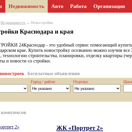
и
Недвижимость
Авто
Работа
Организации
→
Недвижимость
→ Новостройки
тройки Краснодара и края
ЙКИ 24Краснодар - это удобный сервис помогающий купить кв
дарском крае. Купить новостройку осознанно можно изучив все 
, технологию строительства, планировки, отделку квартиры (чер
ты и новости со стройки.
 новостроек
Бесплатные объявления
Город / район:
Отделка:
Цена
 комплексов
ЖК «Портрет 2»