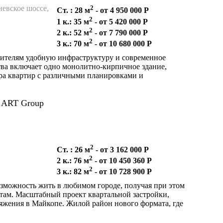
невское шоссе,
2
Ст. : 28 м
- от 4 950 000 Р
2
1 к.: 35 м
- от 5 420 000 Р
2
2 к.: 52 м
- от 7 790 000 Р
2
3 к.: 70 м
- от 10 680 000 Р
ителям удобную инфраструктуру и современное
тва включает одно монолитно-кирпичное здание,
а квартир с различными планировками и
ART Group
2
Ст. : 26 м
- от 3 162 000 Р
2
2 к.: 76 м
- от 10 450 360 Р
2
3 к.: 82 м
- от 10 728 900 Р
зможность жить в любимом городе, получая при этом
там. Масштабный проект квартальной застройки,
яжения в Майкопе. Жилой район нового формата, где