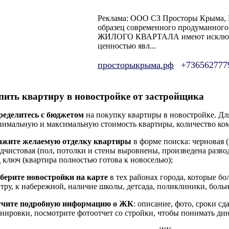
Реклама: ООО СЗ Просторы Крыма, 
образец современного продуманного
ЖИЛОГО КВАРТАЛА имеют исключит
ценностью явл...
просторыкрыма.рф
+736562777
пить квартиру в новостройке от застройщика
ределитесь с бюджетом
на покупку квартиры в новостройке. Для
имальную и максимальную стоимость квартиры, количество ком
ажите желаемую отделку квартиры
в форме поиска: черновая (
дчистовая (пол, потолки и стены выровнены, произведена развод
 ключ (квартира полностью готова к новоселью);
берите новостройки на карте
в тех районах города, которые бо
тру, к набережной, наличие школы, детсада, поликлиники, больн
учите подробную информацию о ЖК
: описание, фото, сроки с
нировки, посмотрите фотоотчет со стройки, чтобы понимать дин