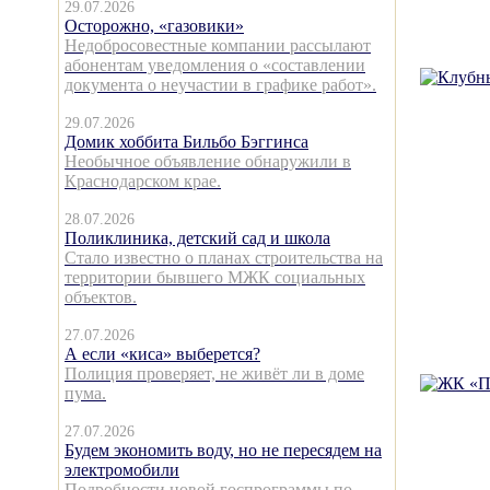
29.07.2026
Осторожно, «газовики»
Недобросовестные компании рассылают
абонентам уведомления о «составлении
документа о неучастии в графике работ».
29.07.2026
Домик хоббита Бильбо Бэггинса
Необычное объявление обнаружили в
Краснодарском крае.
28.07.2026
Поликлиника, детский сад и школа
Стало известно о планах строительства на
территории бывшего МЖК социальных
объектов.
27.07.2026
А если «киса» выберется?
Полиция проверяет, не живёт ли в доме
пума.
27.07.2026
Будем экономить воду, но не пересядем на
электромобили
Подробности новой госпрограммы по