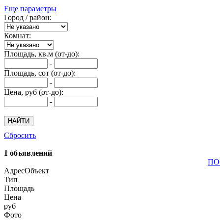
Еще параметры
Город / район:
Комнат:
Площадь, кв.м (от-до):
-
Площадь, сот (от-до):
-
Цена, руб (от-до):
-
Сбросить
1 объявлений
ПО
Адрес
Объект
Тип
Площадь
Цена
руб
Фото