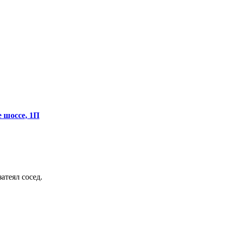
е шоссе, 1П
атеял сосед.