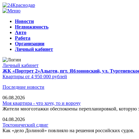
Новости
Недвижимость
Авто
Работа
Организации
Личный кабинет
Личный кабинет
ЖК «Портрет 2»
Адыгея, пгт. Яблоновский, ул. Тургеневско
Квартиры от 4 950 000 рублей
Последние новости
06.08.2026
Моя квартира - что хочу, то и ворочу
Жители многоэтажки обеспокоены перепланировкой, которую з
04.08.2026
Тектонический сдвиг
Как «дело Долиной» повлияло на решения российских судов.