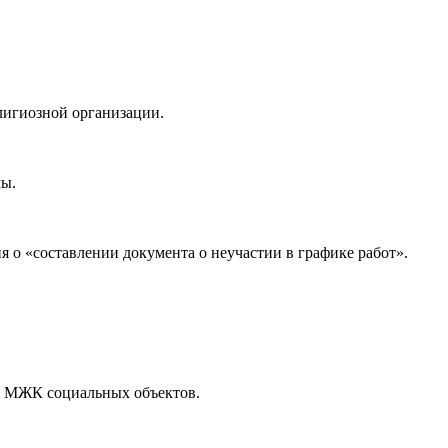
лигиозной организации.
мы.
о «составлении документа о неучастии в графике работ».
го МЖК социальных объектов.