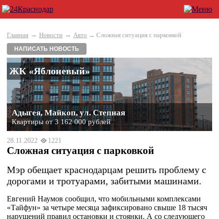
→
→
Главная
Новости
Авто
→ Cложная ситуация с парковкой
НАПИСАТЬ НОВОСТЬ
ЖК «Яблоневый»
Адыгея, Майкоп, ул. Степная
Квартиры от 3 162 000 рублей
28.11.2022
1221
Cложная ситуация с парковкой
Мэр обещает краснодарцам решить проблему с
дорогами и тротуарами, забитыми машинами.
Евгений Наумов сообщил, что мобильными комплексами
«Тайфун» за четыре месяца зафиксировано свыше 18 тысяч
нарушений правил остановки и стоянки. А со следующего