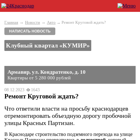
→
→
Главная
Новости
Авто
→ Ремонт Круговой ждать?
НАПИСАТЬ НОВОСТЬ
Клубный квартал «КУМИР»
Армавир, ул. Кондратенко, д. 10
Квартиры от 5 280 000 рублей
08.12.2023
1643
Ремонт Круговой ждать?
Что ответили власти на просьбу краснодарцев
отремонтировать объездную дорогу пробочной
улицы Красных Партизан.
В Краснодаре строительство подземного перехода на улице
Красных Партизан превратилось в
долгострой
, который