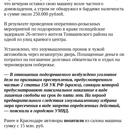
что вечером оставил свою машину возле частного
домовладения, а утром не обнаружил в бардачке наличность
в сумме около 250.000 рублей.
В результате проведения оперативно-розыскных
мероприятий по подозрению в краже полицейские
задержали 26-летнего жителя Тимашевского района на
одной из улиц краевого центра.
Установлено, что злоумышленник проник в чужой
автомобиль через незапертую дверь. Похищенные деньги он
потратил на погашение долговых обязательств и отдых на
черноморском побережье.
— В отношении подозреваемого возбуждено уголовное
дело по признакам преступления, предусмотренного
частью 2 статьи 158 УК РФ (кража), санкции которой
предусматривают максимальное наказание в виде
лишения свободы на срок до пяти лет. На период
предварительного следствия злоумышленнику избрана
мера пресечения в виде запрета определенных действий,
— пояснили в городском УМВД.
Ранее в Краснодаре автоворы
похитили
из салона машины
сумку с 15 млн. руб.