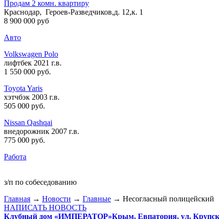
Продам 2 комн. квартиру
Краснодар, Героев-Разведчиков,д. 12,к. 1
8 900 000 руб
Авто
Volkswagen Polo
лифтбек 2021 г.в.
1 550 000 руб
.
Toyota Yaris
хэтчбэк 2003 г.в.
505 000 руб
.
Nissan Qashqai
внедорожник 2007 г.в.
775 000 руб
.
Работа
з/п по собеседованию
Главная
→
Новости
→
Главные
→ Несогласный полицейский
НАПИСАТЬ НОВОСТЬ
Клубный дом «ИМПЕРАТОР»
Крым, Евпатория, ул. Крупско