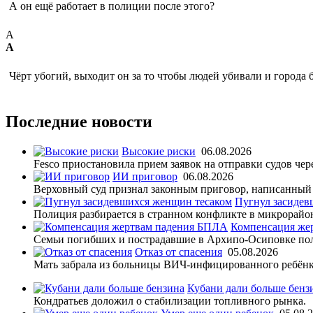
А он ещё работает в полиции после этого?
А
А
Чёрт убогий, выходит он за то чтобы людей убивали и города 
Последние новости
Высокие риски
06.08.2026
Fesco приостановила прием заявок на отправки судов че
ИИ приговор
06.08.2026
Верховный суд признал законным приговор, написанный
Пугнул засидев
Полиция разбирается в странном конфликте в микрорайо
Компенсация же
Семьи погибших и пострадавшие в Архипо-Осиповке по
Отказ от спасения
05.08.2026
Мать забрала из больницы ВИЧ-инфицированного ребёнк
Кубани дали больше бенз
Кондратьев доложил о стабилизации топливного рынка.