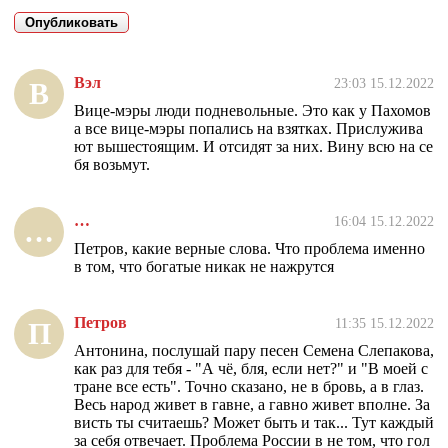
Вэл
23:03 15.12.2022
В
Вице-мэры люди подневольные. Это как у Пахомов
а все вице-мэры попались на взятках. Прислужива
ют вышестоящим. И отсидят за них. Вину всю на се
бя возьмут.
…
16:04 15.12.2022
…
Петров, какие верные слова. Что проблема именно
в том, что богатые никак не нажрутся
Петров
11:35 15.12.2022
П
Антонина, послушай пару песен Семена Слепакова,
как раз для тебя - "А чё, бля, если нет?" и "В моей с
тране все есть". Точно сказано, не в бровь, а в глаз.
Весь народ живет в гавне, а гавно живет вполне. За
висть ты считаешь? Может быть и так... Тут каждый
за себя отвечает. Проблема России в не том, что гол