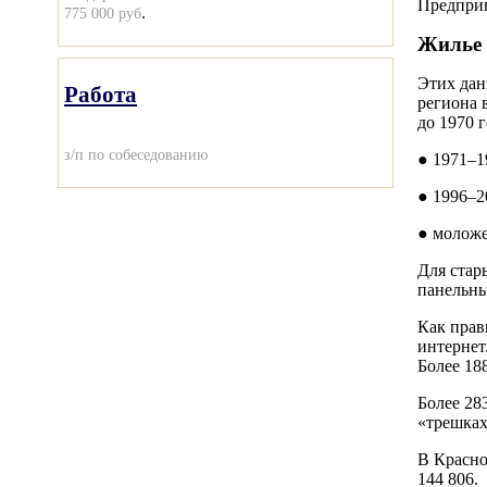
Предприн
.
775 000 руб
Жилье 
Этих дан
Работа
региона 
до 1970 
з/п по собеседованию
● 1971–1
● 1996–2
● моложе
Для стар
панельны
Как прав
интернет
Более 18
Более 28
«трешках
В Красно
144 806.