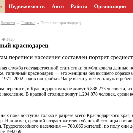
и
Недвижимость
Авто
Работа
Организации
→
→
Новости
Главные
→ Типичный краснодарец
23
1426
ный краснодарец
гам переписи населения составлен портрет среднес
ная служба государственной статистики опубликовала данные пе
ке, типичный краснодарец — это женщина без высшего образован
 1971–2002 годов постройки. Чаще всего у нее есть муж и ребено
м переписи, в Краснодарском крае живут 5.838.273 человека, и
е население. В краевой столице живут 1.204.878 человек, среди
нных пока доступна только в разрезе всего Краснодарского края
р. Например, средний возраст жителя кубанской столицы состав
а). Трудоспособного населения — 788.065 жителей, по полу они д
ре 199.059.