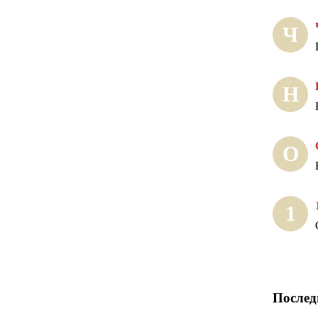
Ч
Н
О
1
Послед