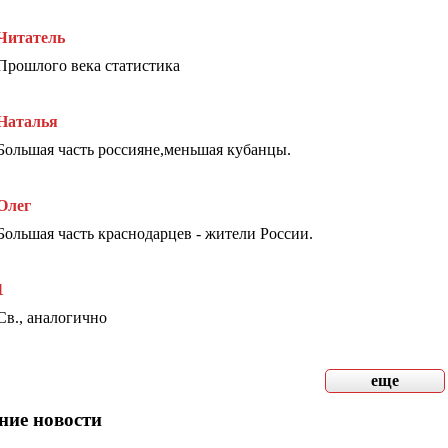
Читатель
Прошлого века статистика
Наталья
Большая часть россияне,меньшая кубанцы.
Олег
Большая часть краснодарцев - жители России.
1
Св., аналогично
еще
ние новости