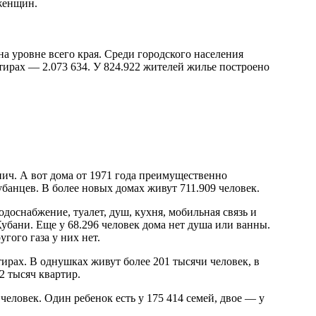
женщин.
а уровне всего края. Среди городского населения
ртирах — 2.073 634. У 824.922 жителей жилье построено
ч. А вот дома от 1971 года преимущественно
убанцев. В более новых домах живут 711.909 человек.
одоснабжение, туалет, душ, кухня, мобильная связь и
убани. Еще у 68.296 человек дома нет душа или ванны.
гого газа у них нет.
ирах. В однушках живут более 201 тысячи человек, в
2 тысяч квартир.
человек. Один ребенок есть у 175 414 семей, двое — у