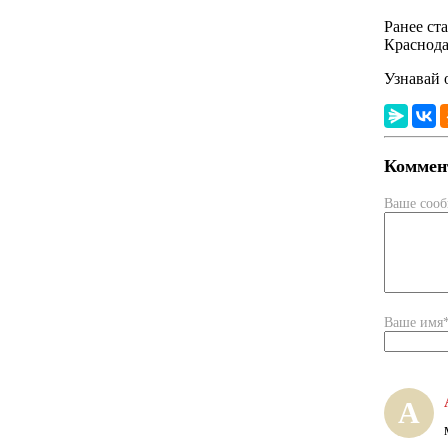
Ранее ст
Краснода
Узнавай 
Коммент
Ваше соо
Ваше имя
А