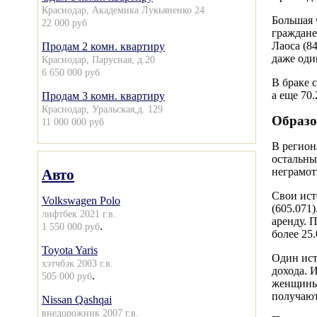
Краснодар, Академика Лукьяненко 24
Большая 
22 000 руб
граждане 
Лаоса (8
Продам 2 комн. квартиру
даже оди
Краснодар, Парусная, д.20
6 650 000 руб
В браке 
а еще 70
Продам 3 комн. квартиру
Краснодар, Уральская,д. 129
Образо
11 000 000 руб
В регион
остальны
неграмот
Авто
Свои ист
Volkswagen Polo
(605.071
лифтбек 2021 г.в.
аренду. 
.
1 550 000 руб
более 25
Toyota Yaris
Один ист
хэтчбэк 2003 г.в.
дохода. 
.
505 000 руб
женщины 
получают
Nissan Qashqai
внедорожник 2007 г.в.