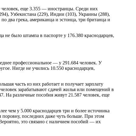
9 человек, еще 3.355 — иностранцы. Среди них
94), Узбекистана (229), Индии (103), Украины (288),
 по два грека, американца и эстонца, три британца и
да не было штампа в паспорте у 176.380 краснодарцев,
реднее профессиональное — у 291.684 человек. У
угое. Нигде не учились 10.550 краснодарцев,
ольшая часть из них работает и получает зарплату
6 человек зарабатывают сдачей жилья или помещений в
7. На различные пособия живут 21.587 человек, еще
олее чем у 5.000 краснодарцев три и более источника
 поровну, последних даже чуть больше. При этом
Вероятно, это связано с наличием пособий — их