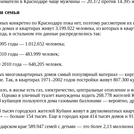
иматели в Краснодаре чаще мужчины — 20.372 против 14.395 
и семья
ных конкретно по Краснодару пока нет, поэтому рассмотрим их н
в домах и квартирах живут 3.199.922 человека, из которых в ква
года, в остальном эти данные распределились так:
995 годы — 1.012.652 человека;
010 годы — 483.999 человек;
 2010 года — 640,205 человек.
ых многоквартирных домов самый популярный материал — кирпи
е. Так, в квартирах 1971–2002 годов постройки живут 807.300 к
ило, в жилье есть газ, электричество, центральные отопление и в
. Однако в уличный туалет вынуждены ходить 268.778 жителей К
8 кубанцев пользуются дома газовыми баллонами — вероятно, дру
3 тысяч городских жителей Кубани живут в двухкомнатных кварт
» — больше 154 тысяч. Еще в городах края 414 тысяч домов и 91
дарском крае 589.947 семей с детьми — это более 2,13 миллиона 