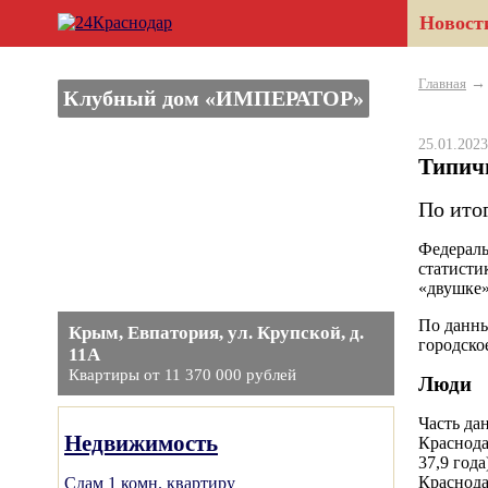
Новост
Главная
Клубный дом «ИМПЕРАТОР»
25.01.20
Типич
По ито
Федераль
статисти
«двушке»
По данны
Крым, Евпатория, ул. Крупской, д.
городско
11А
Квартиры от 11 370 000 рублей
Люди
Часть да
Недвижимость
Краснода
37,9 год
Краснода
Сдам 1 комн. квартиру