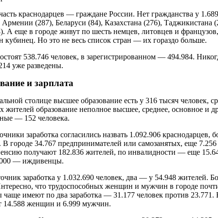
часть краснодарцев — граждане России. Нет гражданства у 1.68
Армении (287), Беларуси (84), Казахстана (276), Таджикистана (2
4). А еще в городе живут по шесть немцев, литовцев и французов,
н кубинец. Но это не весь список стран — их гораздо больше.
состоят 538.746 человек, в зарегистрированном — 494.984. Никог
.214 уже разведены.
вание и зарплата
альной столице высшее образование есть у 316 тысяч человек, с
х жителей образование неполное высшее, среднее, основное и др
ные — 152 человека.
очники заработка согласились назвать 1.092.906 краснодарцев, б
). В городе 34.767 предпринимателей или самозанятых, еще 7.25
Пенсию получают 182.836 жителей, по инвалидности — еще 15.64
.000 — иждивенцы.
очник заработка у 1.032.690 человек, два — у 54.948 жителей. Б
Интересно, что трудоспособных женщин и мужчин в городе почти
чаще имеют по два заработка — 31.177 человек против 23.771. 
 14.588 женщин и 6.999 мужчин.