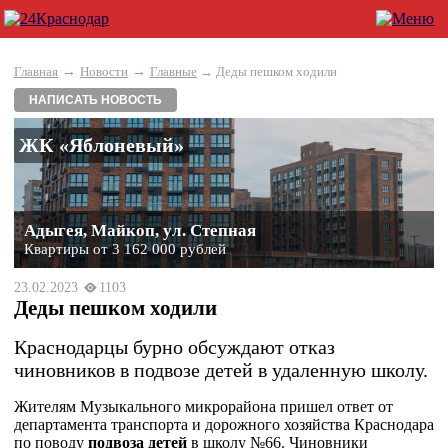
→
→
Главная
Новости
Главные
→ Деды пешком ходили
НАПИСАТЬ НОВОСТЬ
ЖК «Яблоневый»
Адыгея, Майкоп, ул. Степная
Квартиры от 3 162 000 рублей
23.02.2023
1103
Деды пешком ходили
Краснодарцы бурно обсуждают отказ
чиновников в подвозе детей в удаленную школу.
Жителям Музыкального микрорайона пришел ответ от
департамента транспорта и дорожного хозяйства Краснодара
по поводу
подвоза детей
в школу №66. Чиновники