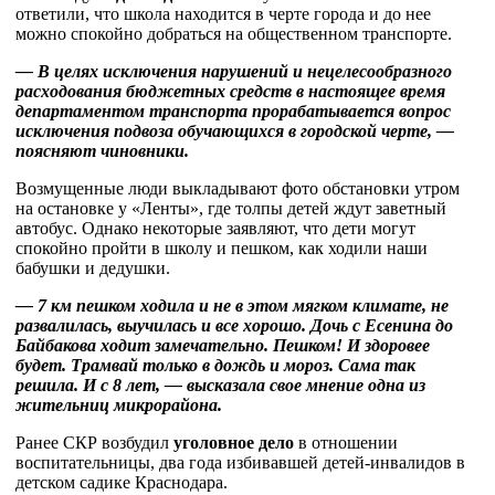
ответили, что школа находится в черте города и до нее
можно спокойно добраться на общественном транспорте.
— В целях исключения нарушений и нецелесообразного
расходования бюджетных средств в настоящее время
департаментом транспорта прорабатывается вопрос
исключения подвоза обучающихся в городской черте, —
поясняют чиновники.
Возмущенные люди выкладывают фото обстановки утром
на остановке у «Ленты», где толпы детей ждут заветный
автобус. Однако некоторые заявляют, что дети могут
спокойно пройти в школу и пешком, как ходили наши
бабушки и дедушки.
— 7 км пешком ходила и не в этом мягком климате, не
развалилась, выучилась и все хорошо. Дочь с Есенина до
Байбакова ходит замечательно. Пешком! И здоровее
будет. Трамвай только в дождь и мороз. Сама так
решила. И с 8 лет, — высказала свое мнение одна из
жительниц микрорайона.
Ранее СКР возбудил
уголовное дело
в отношении
воспитательницы, два года избивавшей детей-инвалидов в
детском садике Краснодара.