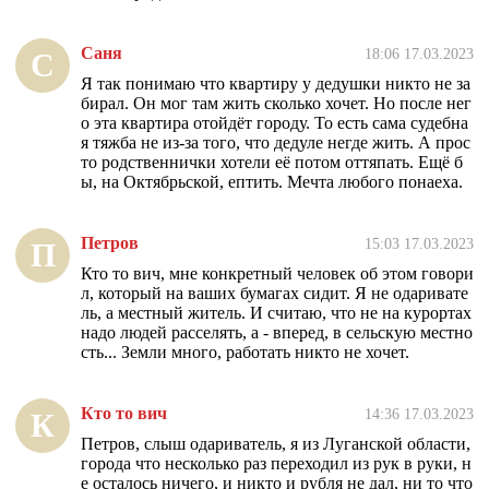
Саня
18:06 17.03.2023
С
Я так понимаю что квартиру у дедушки никто не за
бирал. Он мог там жить сколько хочет. Но после нег
о эта квартира отойдёт городу. То есть сама судебна
я тяжба не из-за того, что дедуле негде жить. А прос
то родственнички хотели её потом оттяпать. Ещё б
ы, на Октябрьской, ептить. Мечта любого понаеха.
Петров
15:03 17.03.2023
П
Кто то вич, мне конкретный человек об этом говори
л, который на ваших бумагах сидит. Я не одаривате
ль, а местный житель. И считаю, что не на курортах
надо людей расселять, а - вперед, в сельскую местно
сть... Земли много, работать никто не хочет.
Кто то вич
14:36 17.03.2023
К
Петров, слыш одариватель, я из Луганской области,
города что несколько раз переходил из рук в руки, н
е осталось ничего, и никто и рубля не дал, ни то что