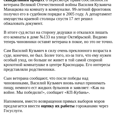
ветерана Великой Отечественной войны Василия Кузьмича
Манацкова на комнату в коммуналке. 99-летний фронтовик
получил его в судебном порядке в 2005 году. А департамент
имущества краевой столицы спустя 17 лет решил
обжаловать документ.
В итоге суд встал на сторону дедушки и отказался лишать
его комнаты в доме №133 на улице Октябрьской. Видимо
теперь чиновники оставят ветерана в покое, но это не точно.
Сам Василий Кузьмич в силу очень преклонного возраста в
суде, конечно, не был. Более того, из-за того, что ему нужен
особый уход, он больше не живет в той самой спорной
крохотной комнатушке в центре Краснодара. Его интересы
представляли родственники.
Сын ветерана сообщают, что после победы над
чиновниками, Василий Кузьмич вновь начал принимать
пищу, немного ест жидких бульонов и заявляет: «Как на
войне. Мы победили!», сообщает «КП-Кубань».
Напомним, вместо возвращения прямых выборов мэров
предлагается ввести
оценку их работы
горожанами через
Госуслуги.