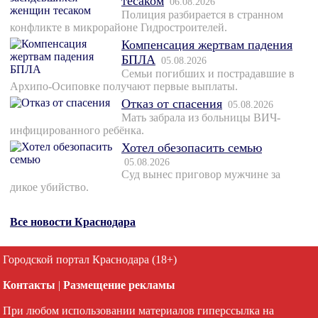
тесаком
06.08.2026
Полиция разбирается в странном
конфликте в микрорайоне Гидростроителей.
Компенсация жертвам падения
БПЛА
05.08.2026
Семьи погибших и пострадавшие в
Архипо-Осиповке получают первые выплаты.
Отказ от спасения
05.08.2026
Мать забрала из больницы ВИЧ-
инфицированного ребёнка.
Хотел обезопасить семью
05.08.2026
Суд вынес приговор мужчине за
дикое убийство.
Все новости Краснодара
Городской портал Краснодара (18+)
Контакты
|
Размещение рекламы
При любом использовании материалов гиперссылка на