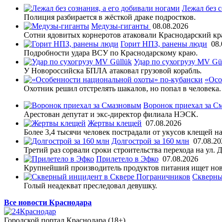
Лежал без с
Полиция разбирается в жёсткой драке подростков.
Медузы-гиганты
08.08.2026
Сотни ядовитых корнеротов атаковали Краснодарский кр
Горит НПЗ, ранены люди
08.
Подробности удара ВСУ по Краснодарскому краю.
Удар по сухогрузу MV Gü
У Новороссийска БПЛА атаковал грузовой корабль.
«Осо
Охотник решил отстрелять шакалов, но попал в человека.
Воронок приехал за С
Арестован депутат и экс-директор филиала НЭСК.
Жертвы клещей
07.08.2026
Более 3,4 тысячи человек пострадали от укусов клещей на
Долгострой за 160 млн
07.08.20
Третий раз сорвали сроки строительства перехода на ул. 
Прилетело в Эфко
07.08.2026
Крупнейший производитель продуктов питания ищет нов
Скверны
Голый неадекват преследовал девушку.
Все новости Краснодара
Городской портал Краснодара (18+)