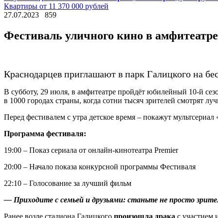
Квартиры от 11 370 000 рублей
27.07.2023
859
Фестиваль уличного кино в амфитеатре
Краснодарцев приглашают в парк Галицкого на бе
В субботу, 29 июля, в амфитеатре пройдёт юбилейный 10-й се
в 1000 городах страны, когда сотни тысяч зрителей смотрят л
Перед фестивалем с утра детское время – покажут мультсериал 
Программа фестиваля:
19:00 – Показ сериала от онлайн-кинотеатра Premier
20:00 – Начало показа конкурсной программы Фестиваля
22:10 – Голосование за лучший фильм
— Приходите с семьей и друзьями: станьте не просто зрите
Ранее возле стадиона Галицкого
произошла драка
с участием 