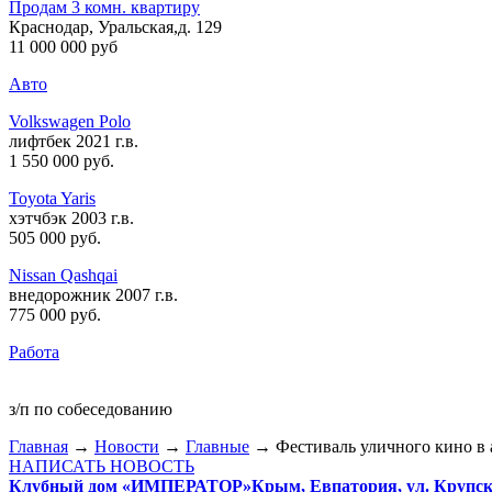
Продам 3 комн. квартиру
Краснодар, Уральская,д. 129
11 000 000 руб
Авто
Volkswagen Polo
лифтбек 2021 г.в.
1 550 000 руб
.
Toyota Yaris
хэтчбэк 2003 г.в.
505 000 руб
.
Nissan Qashqai
внедорожник 2007 г.в.
775 000 руб
.
Работа
з/п по собеседованию
Главная
→
Новости
→
Главные
→ Фестиваль уличного кино в 
НАПИСАТЬ НОВОСТЬ
Клубный дом «ИМПЕРАТОР»
Крым, Евпатория, ул. Крупско