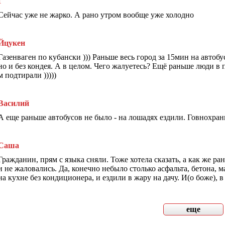
Г
Сейчас уже не жарко. А рано утром вообще уже холодно
Йцукен
Газенваген по кубански ))) Раньше весь город за 15мин на авто
но и без кондея. А в целом. Чего жалуетесь? Ещё раньше люди в 
м подтирали )))))
Василий
А еще раньше автобусов не было - на лошадях ездили. Говнохран
Саша
Гражданин, прям с языка сняли. Тоже хотела сказать, а как же р
и не жаловались. Да, конечно небыло столько асфальта, бетона, 
на кухне без кондиционера, и ездили в жару на дачу. И(о боже), 
еще