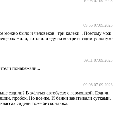
10:05 07.09.2023
09:36 07.09.2023
бусе можно было и человеков "три калеки". Поэтому мож
пещерах жили, готовили еду на костре и задницу лопухо
09:11 07.09.2023
ители понабежали...
09:08 07.09.2023
аньше ездили? В жёлтых автобусах с гармошкой. Ездили
машин, пробок. Но все-же. И банки закатывали сутками,
в классах сидели тоже без кондюка.