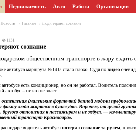
и
Недвижимость
Авто
Работа
Организации
→
→
Новости
Главные
→ Люди теряют сознание
23
1131
теряют сознание
нодарском общественном транспорте в жару ездить о
ке автобуса маршрута №141а стало плохо. Судя по
видео
очевид
.
 автобусе есть кондиционер, но он не работал. Водитель пояснил
й автобус – никто не знает.
остекления (маленькие форточки) данной модели предполага
о факту люди жарятся в душегубке. Впрочем, от целой груп
», другого отношения к пассажирам и не ждут, — комменти
венный транспорт Краснодара».
Краснодаре водитель автобуса
потерял сознание за рулем
, произ