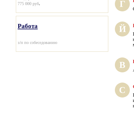
Г
.
775 000 руб
Работа
Й
з/п по собеседованию
В
С