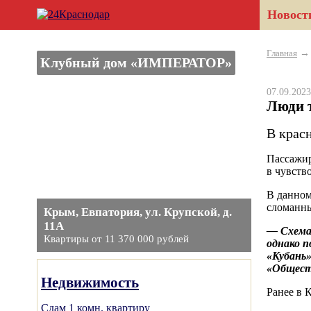
Новост
Главная
Клубный дом «ИМПЕРАТОР»
07.09.20
Люди 
В крас
Пассажир
в чувство
В данном
сломанны
Крым, Евпатория, ул. Крупской, д.
11А
— Схема 
Квартиры от 11 370 000 рублей
однако п
«Кубань
«Общест
Недвижимость
Ранее в 
Сдам 1 комн. квартиру