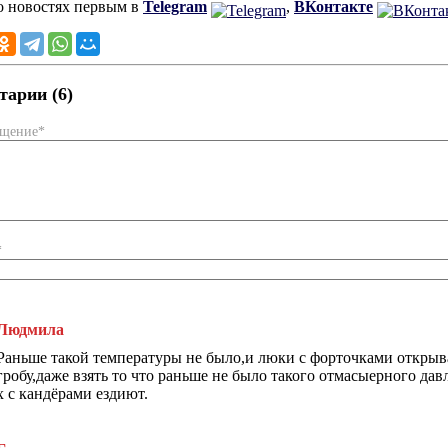
о новостях первым в
Telegram
,
ВКонтакте
арии (6)
бщение*
*
Людмила
Раньше такой температуры не было,и люки с форточками открывал
гробу,даже взять то что раньше не было такого отмасыерного дав
х с кандёрами ездиют.