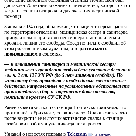
доставлен 76-летний мужчина с пневмонией, которого в тот
же день госпитализировали для оказания медицинской
помощи.
8 января 2024 года, обнаружив, что пациент перемещается
по территории отделения, медицинская сестра и санитарка
принудительно привязали пенсионера к металлической
кровати, лишив его свободы. Сосед по палате сообщил об
этом родственникам мужчины, а те
рассказали о
произошедшем
в соцсетях.
— В отношении санитарки и медицинской сестры
медицинского учреждения возбуждено уголовное дело по п.
«а» ч. 2 ст. 127 УК РФ (до 5 лет лишения свободы). По
уголовному делу проводятся необходимые следственные
действия, направленные на установление обстоятельств
произошедшего, сбор и закрепление доказательств, —
пояснили в краевом СУ СК РФ.
Ранее экоактивистка из станицы Полтавской
заявила
, что
против неё фабрикуют уголовное дело. Она опасается, что
после закрытия её и других активистов свалка в станице
возобновит работу и уже никогда не закроется.
Узнавай о новостях первым в
Telegram
,