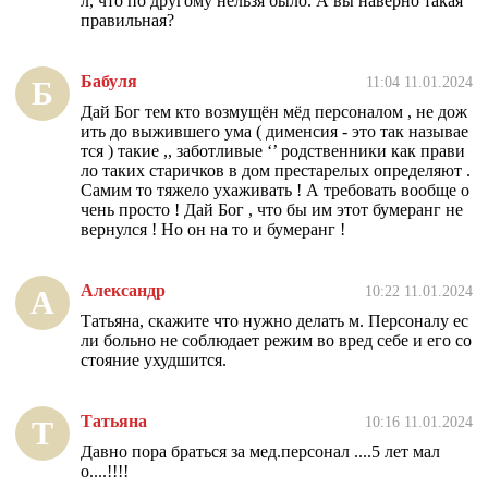
л, что по другому нельзя было. А вы наверно такая
правильная?
Бабуля
11:04 11.01.2024
Б
Дай Бог тем кто возмущён мёд персоналом , не дож
ить до выжившего ума ( дименсия - это так называе
тся ) такие ,, заботливые ‘’ родственники как прави
ло таких старичков в дом престарелых определяют .
Самим то тяжело ухаживать ! А требовать вообще о
чень просто ! Дай Бог , что бы им этот бумеранг не
вернулся ! Но он на то и бумеранг !
Александр
10:22 11.01.2024
А
Татьяна, скажите что нужно делать м. Персоналу ес
ли больно не соблюдает режим во вред себе и его со
стояние ухудшится.
Татьяна
10:16 11.01.2024
Т
Давно пора браться за мед.персонал ....5 лет мал
о....!!!!