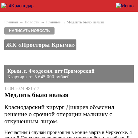
→
→
Главная
Новости
Главные
→ Медлить было нельзя
НАПИСАТЬ НОВОСТЬ
ЖК «Просторы Крыма»
Крым, г. Феодосия, пгт Приморский
Квартиры от 5 645 000 рублей
18.04.2024
1517
Медлить было нельзя
Краснодарский хирург Дикарев объяснил
решение о срочной операции мальчику с
откушенным лицом.
Несчастный случай произошел в конце марта в Черкесске. 4-
летний Саша играл во дворе, мяч попал в будку к собаке. В