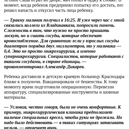
момент, когда ребенок предпринял попытку его достать, пес
решил напасть и откусил часть лица ребенку.
— Травму мальчик получил в 16:25. И уже через час с мной
связались коллеги из Владикавказа, попросили помочь.
Сложность в том, что нужно не просто пришить
лоскут, но и сшить сосуды, которые обеспечат
кровоснабжение. Для сравнения: если у взрослых сосуды
диаметром порядка двух миллиметров, то у мальчика —
0,4. Это не просто микрохирургия, а именно
супермикрохирургия. Специалистов, которые работают с
такими сосудами, в стране единицы, —
прокомментировал Александр Дикарев.
Ребенка доставили в детскую краевую больницу Краснодара
ближе к полуночи. Вакцинировали от бешенства. К тому
моменту врачи подготовили операционную. Перевезли
аппаратуру, специализированные инструменты и шовные
материалы.
— Условия, честно говоря, были не очень комфортные. К
примеру, микрохирургическая клиника предполагает
наличие специальных кресел, чтобы руки не дрожали. Но
надо было действовать — в таких ситуациях затягивать
нельзя, — отмечает врач.